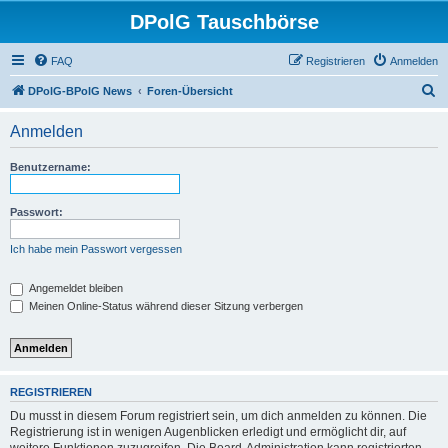
DPolG Tauschbörse
FAQ
Registrieren
Anmelden
S
DPolG-BPolG News
Foren-Übersicht
u
Anmelden
c
h
Benutzername:
e
Passwort:
Ich habe mein Passwort vergessen
Angemeldet bleiben
Meinen Online-Status während dieser Sitzung verbergen
REGISTRIEREN
Du musst in diesem Forum registriert sein, um dich anmelden zu können. Die
Registrierung ist in wenigen Augenblicken erledigt und ermöglicht dir, auf
weitere Funktionen zuzugreifen. Die Board-Administration kann registrierten