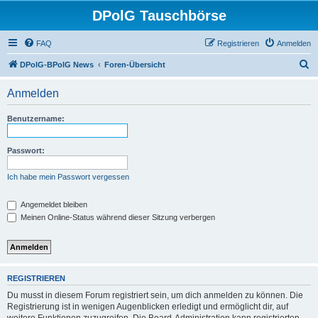
DPolG Tauschbörse
FAQ
Registrieren
Anmelden
S
DPolG-BPolG News
Foren-Übersicht
u
Anmelden
c
h
Benutzername:
e
Passwort:
Ich habe mein Passwort vergessen
Angemeldet bleiben
Meinen Online-Status während dieser Sitzung verbergen
REGISTRIEREN
Du musst in diesem Forum registriert sein, um dich anmelden zu können. Die
Registrierung ist in wenigen Augenblicken erledigt und ermöglicht dir, auf
weitere Funktionen zuzugreifen. Die Board-Administration kann registrierten