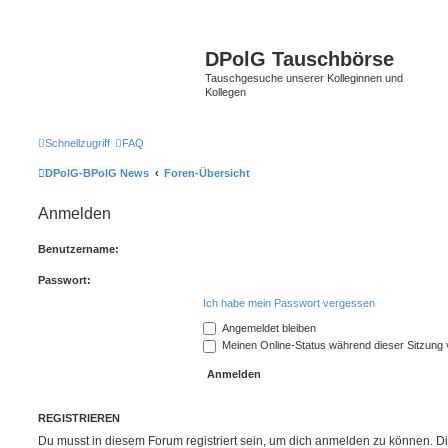
DPolG Tauschbörse
Tauschgesuche unserer Kolleginnen und
Kollegen
Schnellzugriff
FAQ
DPolG-BPolG News
Foren-Übersicht
Anmelden
Benutzername:
Passwort:
Ich habe mein Passwort vergessen
Angemeldet bleiben
Meinen Online-Status während dieser Sitzung
REGISTRIEREN
Du musst in diesem Forum registriert sein, um dich anmelden zu können. Di