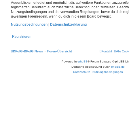
Augenblicken erledigt und ermöglicht dir, auf weitere Funktionen zuzugreif
registrierten Benutzern auch zusätzliche Berechtigungen zuweisen. Beachte
Nutzungsbedingungen und die verwandten Regelungen, bevor du dich registr
jeweiligen Forenregeln, wenn du dich in diesem Board bewegst.
Nutzungsbedingungen
|
Datenschutzerklärung
Registrieren
DPolG-BPolG News
Foren-Übersicht
Kontakt
Alle Coo
Powered by
phpBB
® Forum Software © phpBB Lim
Deutsche Übersetzung durch
phpBB.de
Datenschutz
|
Nutzungsbedingungen