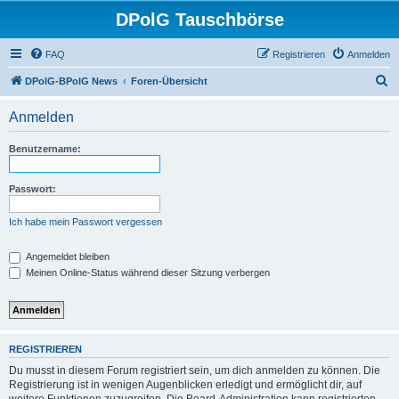
DPolG Tauschbörse
FAQ
Registrieren
Anmelden
S
DPolG-BPolG News
Foren-Übersicht
u
Anmelden
c
h
Benutzername:
e
Passwort:
Ich habe mein Passwort vergessen
Angemeldet bleiben
Meinen Online-Status während dieser Sitzung verbergen
REGISTRIEREN
Du musst in diesem Forum registriert sein, um dich anmelden zu können. Die
Registrierung ist in wenigen Augenblicken erledigt und ermöglicht dir, auf
weitere Funktionen zuzugreifen. Die Board-Administration kann registrierten