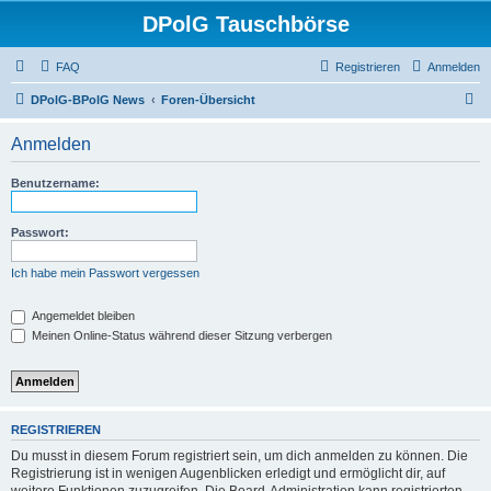
DPolG Tauschbörse
FAQ
Registrieren
Anmelden
S
DPolG-BPolG News
Foren-Übersicht
u
Anmelden
c
h
Benutzername:
e
Passwort:
Ich habe mein Passwort vergessen
Angemeldet bleiben
Meinen Online-Status während dieser Sitzung verbergen
REGISTRIEREN
Du musst in diesem Forum registriert sein, um dich anmelden zu können. Die
Registrierung ist in wenigen Augenblicken erledigt und ermöglicht dir, auf
weitere Funktionen zuzugreifen. Die Board-Administration kann registrierten