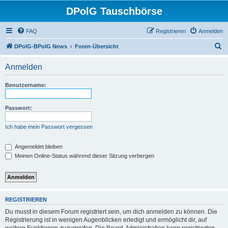
DPolG Tauschbörse
FAQ
Registrieren
Anmelden
S
DPolG-BPolG News
Foren-Übersicht
u
Anmelden
c
h
Benutzername:
e
Passwort:
Ich habe mein Passwort vergessen
Angemeldet bleiben
Meinen Online-Status während dieser Sitzung verbergen
REGISTRIEREN
Du musst in diesem Forum registriert sein, um dich anmelden zu können. Die
Registrierung ist in wenigen Augenblicken erledigt und ermöglicht dir, auf
weitere Funktionen zuzugreifen. Die Board-Administration kann registrierten