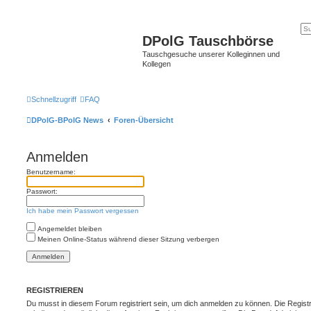
DPolG Tauschbörse
Tauschgesuche unserer Kolleginnen und
Kollegen
Schnellzugriff
FAQ
DPolG-BPolG News
Foren-Übersicht
Anmelden
Benutzername:
Passwort:
Ich habe mein Passwort vergessen
Angemeldet bleiben
Meinen Online-Status während dieser Sitzung verbergen
REGISTRIEREN
Du musst in diesem Forum registriert sein, um dich anmelden zu können. Die Registr