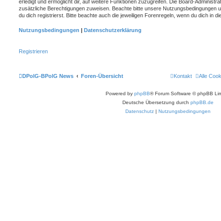
erledigt und ermöglicht dir, auf weitere Funktionen zuzugreifen. Die Board-Administra
zusätzliche Berechtigungen zuweisen. Beachte bitte unsere Nutzungsbedingungen 
du dich registrierst. Bitte beachte auch die jeweiligen Forenregeln, wenn du dich in
Nutzungsbedingungen
|
Datenschutzerklärung
Registrieren
DPolG-BPolG News
Foren-Übersicht
Kontakt
Alle Coo
Powered by
phpBB
® Forum Software © phpBB Lim
Deutsche Übersetzung durch
phpBB.de
Datenschutz
|
Nutzungsbedingungen