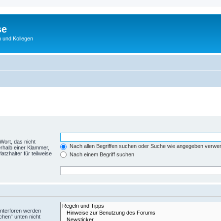
se
 und Kollegen
Wort, das nicht
Nach allen Begriffen suchen oder Suche wie angegeben verwe
rhalb einer Klammer,
tzhalter für teilweise
Nach einem Begriff suchen
Unterforen werden
chen“ unten nicht