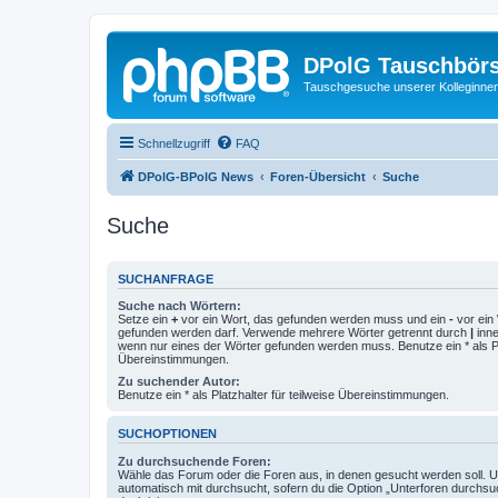
DPolG Tauschbör
Tauschgesuche unserer Kolleginnen
Schnellzugriff
FAQ
DPolG-BPolG News
Foren-Übersicht
Suche
Suche
SUCHANFRAGE
Suche nach Wörtern:
Setze ein
+
vor ein Wort, das gefunden werden muss und ein
-
vor ein 
gefunden werden darf. Verwende mehrere Wörter getrennt durch
|
inne
wenn nur eines der Wörter gefunden werden muss. Benutze ein * als Pla
Übereinstimmungen.
Zu suchender Autor:
Benutze ein * als Platzhalter für teilweise Übereinstimmungen.
SUCHOPTIONEN
Zu durchsuchende Foren:
Wähle das Forum oder die Foren aus, in denen gesucht werden soll. 
automatisch mit durchsucht, sofern du die Option „Unterforen durchsu