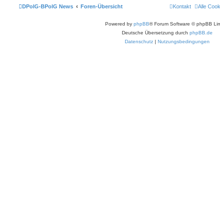
DPolG-BPolG News
Foren-Übersicht
Kontakt
Alle Coo
Powered by
phpBB
® Forum Software © phpBB Lim
Deutsche Übersetzung durch
phpBB.de
Datenschutz
|
Nutzungsbedingungen