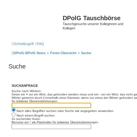
DPolG Tauschbörse
Tauschgesuche unserer Kolleginnen und
Kollegen
Schnellzugriff
FAQ
DPolG-BPolG News
Foren-Übersicht
Suche
Suche
SUCHANFRAGE
Suche nach Wörtern:
Setze ein
+
vor ein Wort, das gefunden werden muss und ein
-
vor ein Wort, das nicht 
Wörter getrennt durch
|
innerhalb einer Klammer, wenn nur eines der Wörter gefunden we
für teilweise Übereinstimmungen.
Nach allen Begriffen suchen oder Suche wie angegeben verwenden
Nach einem Begriff suchen
Zu suchender Autor:
Benutze ein * als Platzhalter für teilweise Übereinstimmungen.