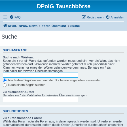
DPolG Tauschbörse
FAQ
Registrieren
Anmelden
DPolG-BPolG News
Foren-Übersicht
Suche
Suche
SUCHANFRAGE
Suche nach Wörtern:
Setze ein
+
vor ein Wort, das gefunden werden muss und ein
-
vor ein Wort, das nicht
gefunden werden darf. Verwende mehrere Wörter getrennt durch
|
innerhalb einer
Klammer, wenn nur eines der Wörter gefunden werden muss. Benutze ein * als
Platzhalter für teilweise Übereinstimmungen.
Nach allen Begriffen suchen oder Suche wie angegeben verwenden
Nach einem Begriff suchen
Zu suchender Autor:
Benutze ein * als Platzhalter für teilweise Übereinstimmungen.
SUCHOPTIONEN
Zu durchsuchende Foren:
Wähle das Forum oder die Foren aus, in denen gesucht werden soll. Unterforen werden
automatisch mit durchsucht, sofern du die Option „Unterforen durchsuchen“ unten nicht