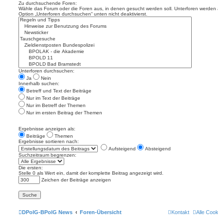
Zu durchsuchende Foren:
Wähle das Forum oder die Foren aus, in denen gesucht werden soll. Unterforen werden a
Option „Unterforen durchsuchen“ unten nicht deaktivierst.
Unterforen durchsuchen:
Ja
Nein
Innerhalb suchen:
Betreff und Text der Beiträge
Nur im Text der Beiträge
Nur im Betreff der Themen
Nur im ersten Beitrag der Themen
Ergebnisse anzeigen als:
Beiträge
Themen
Ergebnisse sortieren nach:
Aufsteigend
Absteigend
Suchzeitraum begrenzen:
Die ersten:
Stelle 0 als Wert ein, damit der komplette Beitrag angezeigt wird.
Zeichen der Beiträge anzeigen
DPolG-BPolG News
Foren-Übersicht
Kontakt
Alle Coo