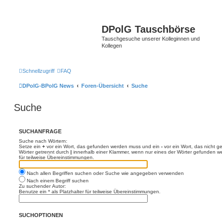
DPolG Tauschbörse
Tauschgesuche unserer Kolleginnen und
Kollegen
Schnellzugriff
FAQ
DPolG-BPolG News
Foren-Übersicht
Suche
Suche
SUCHANFRAGE
Suche nach Wörtern:
Setze ein
+
vor ein Wort, das gefunden werden muss und ein
-
vor ein Wort, das nicht 
Wörter getrennt durch
|
innerhalb einer Klammer, wenn nur eines der Wörter gefunden we
für teilweise Übereinstimmungen.
Nach allen Begriffen suchen oder Suche wie angegeben verwenden
Nach einem Begriff suchen
Zu suchender Autor:
Benutze ein * als Platzhalter für teilweise Übereinstimmungen.
SUCHOPTIONEN