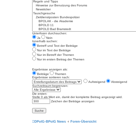
Unterforen durchsuchen:
Ja
Nein
Innerhalb suchen:
Betreff und Text der Beiträge
Nur im Text der Beiträge
Nur im Betreff der Themen
Nur im ersten Beitrag der Themen
Ergebnisse anzeigen als:
Beiträge
Themen
Ergebnisse sortieren nach:
Aufsteigend
Absteigend
Suchzeitraum begrenzen:
Die ersten:
Stelle 0 als Wert ein, damit der komplette Beitrag angezeigt wird.
Zeichen der Beiträge anzeigen
DPolG-BPolG News
Foren-Übersicht