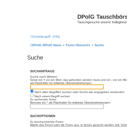
DPolG Tauschbör
Tauschgesuche unserer Kolleginnen
Schnellzugriff
FAQ
DPolG-BPolG News
Foren-Übersicht
Suche
Suche
SUCHANFRAGE
Suche nach Wörtern:
Setze ein
+
vor ein Wort, das gefunden werden muss und ein
-
vor ein Wo
als Platzhalter für teilweise Übereinstimmungen.
Nach allen Begriffen suchen oder Suche wie angegeben verwenden
Nach einem Begriff suchen
Zu suchender Autor:
Benutze ein * als Platzhalter für teilweise Übereinstimmungen.
SUCHOPTIONEN
Zu durchsuchende Foren:
Wähle das Forum oder die Foren aus, in denen gesucht werden soll. Unter