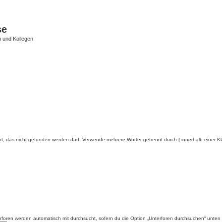
se
 und Kollegen
rt, das nicht gefunden werden darf. Verwende mehrere Wörter getrennt durch
|
innerhalb einer K
foren werden automatisch mit durchsucht, sofern du die Option „Unterforen durchsuchen“ unten ni