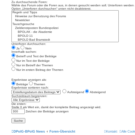
Zu durchsuchende Foren:
Wähle das Forum oder die Foren aus, in denen gesucht werden soll. Unterforen werden a
Option „Unterforen durchsuchen“ unten nicht deaktivierst.
Unterforen durchsuchen:
Ja
Nein
Innerhalb suchen:
Betreff und Text der Beiträge
Nur im Text der Beiträge
Nur im Betreff der Themen
Nur im ersten Beitrag der Themen
Ergebnisse anzeigen als:
Beiträge
Themen
Ergebnisse sortieren nach:
Aufsteigend
Absteigend
Suchzeitraum begrenzen:
Die ersten:
Stelle 0 als Wert ein, damit der komplette Beitrag angezeigt wird.
Zeichen der Beiträge anzeigen
DPolG-BPolG News
Foren-Übersicht
Kontakt
Alle Coo