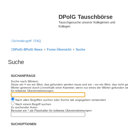
DPolG Tauschbörse
Tauschgesuche unserer Kolleginnen und
Kollegen
Schnellzugriff
FAQ
DPolG-BPolG News
Foren-Übersicht
Suche
Suche
SUCHANFRAGE
Suche nach Wörtern:
Setze ein
+
vor ein Wort, das gefunden werden muss und ein
-
vor ein Wort, das nicht 
Wörter getrennt durch
|
innerhalb einer Klammer, wenn nur eines der Wörter gefunden we
für teilweise Übereinstimmungen.
Nach allen Begriffen suchen oder Suche wie angegeben verwenden
Nach einem Begriff suchen
Zu suchender Autor:
Benutze ein * als Platzhalter für teilweise Übereinstimmungen.
SUCHOPTIONEN