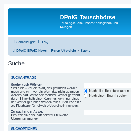
DPolG Tauschbörse
Tauschgesuche unserer Kolleginnen und
Kollegen
Schnellzugriff
FAQ
DPolG-BPolG News
Foren-Übersicht
Suche
Suche
SUCHANFRAGE
Suche nach Wörtern:
Setze ein
+
vor ein Wort, das gefunden werden
Nach allen Begriffen suchen
muss und ein
-
vor ein Wort, das nicht gefunden
werden darf. Verwende mehrere Wörter getrennt
Nach einem Begriff suchen
durch
|
innerhalb einer Klammer, wenn nur eines
der Wörter gefunden werden muss. Benutze ein *
als Platzhalter für teilweise Übereinstimmungen.
Zu suchender Autor:
Benutze ein * als Platzhalter für teilweise
Übereinstimmungen.
SUCHOPTIONEN