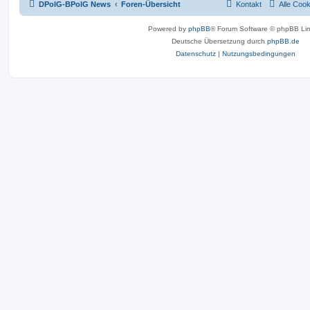
DPolG-BPolG News
Foren-Übersicht
Kontakt
Alle Coo
Powered by
phpBB
® Forum Software © phpBB Lim
Deutsche Übersetzung durch
phpBB.de
Datenschutz
|
Nutzungsbedingungen