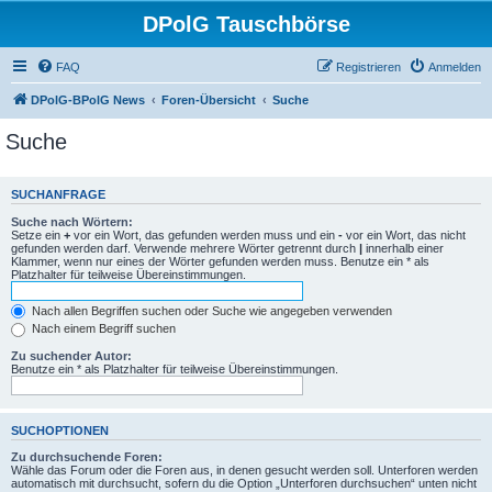
DPolG Tauschbörse
FAQ
Registrieren
Anmelden
DPolG-BPolG News
Foren-Übersicht
Suche
Suche
SUCHANFRAGE
Suche nach Wörtern:
Setze ein
+
vor ein Wort, das gefunden werden muss und ein
-
vor ein Wort, das nicht
gefunden werden darf. Verwende mehrere Wörter getrennt durch
|
innerhalb einer
Klammer, wenn nur eines der Wörter gefunden werden muss. Benutze ein * als
Platzhalter für teilweise Übereinstimmungen.
Nach allen Begriffen suchen oder Suche wie angegeben verwenden
Nach einem Begriff suchen
Zu suchender Autor:
Benutze ein * als Platzhalter für teilweise Übereinstimmungen.
SUCHOPTIONEN
Zu durchsuchende Foren:
Wähle das Forum oder die Foren aus, in denen gesucht werden soll. Unterforen werden
automatisch mit durchsucht, sofern du die Option „Unterforen durchsuchen“ unten nicht