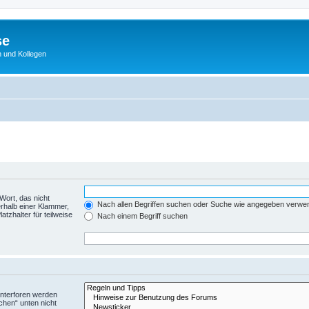
se
 und Kollegen
Wort, das nicht
Nach allen Begriffen suchen oder Suche wie angegeben verwe
rhalb einer Klammer,
tzhalter für teilweise
Nach einem Begriff suchen
Unterforen werden
chen“ unten nicht