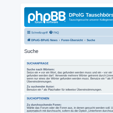
DPolG Tauschbör
Tauschgesuche unserer Kolleginnen
Schnellzugriff
FAQ
DPolG-BPolG News
Foren-Übersicht
Suche
Suche
SUCHANFRAGE
Suche nach Wörtern:
Setze ein
+
vor ein Wort, das gefunden werden muss und ein
-
vor ein 
gefunden werden darf. Verwende mehrere Wörter getrennt durch
|
inne
wenn nur eines der Wörter gefunden werden muss. Benutze ein * als Pla
Übereinstimmungen.
Zu suchender Autor:
Benutze ein * als Platzhalter für teilweise Übereinstimmungen.
SUCHOPTIONEN
Zu durchsuchende Foren:
Wähle das Forum oder die Foren aus, in denen gesucht werden soll. 
automatisch mit durchsucht, sofern du die Option „Unterforen durchsu