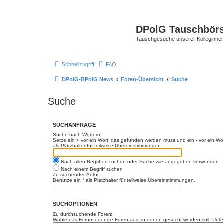
DPolG Tauschbör
Tauschgesuche unserer Kolleginnen
Schnellzugriff
FAQ
DPolG-BPolG News
Foren-Übersicht
Suche
Suche
SUCHANFRAGE
Suche nach Wörtern:
Setze ein
+
vor ein Wort, das gefunden werden muss und ein
-
vor ein Wo
als Platzhalter für teilweise Übereinstimmungen.
Nach allen Begriffen suchen oder Suche wie angegeben verwenden
Nach einem Begriff suchen
Zu suchender Autor:
Benutze ein * als Platzhalter für teilweise Übereinstimmungen.
SUCHOPTIONEN
Zu durchsuchende Foren:
Wähle das Forum oder die Foren aus, in denen gesucht werden soll. Unter