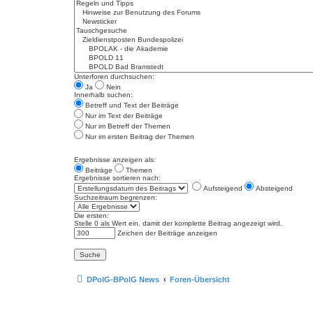
Unterforen durchsuchen:
Ja
Nein
Innerhalb suchen:
Betreff und Text der Beiträge
Nur im Text der Beiträge
Nur im Betreff der Themen
Nur im ersten Beitrag der Themen
Ergebnisse anzeigen als:
Beiträge
Themen
Ergebnisse sortieren nach:
Aufsteigend
Absteigend
Suchzeitraum begrenzen:
Die ersten:
Stelle 0 als Wert ein, damit der komplette Beitrag angezeigt wird.
Zeichen der Beiträge anzeigen
DPolG-BPolG News
Foren-Übersicht