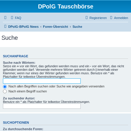
DPolG Tauschbörse
FAQ
Registrieren
Anmelden
DPolG-BPolG News
Foren-Übersicht
Suche
Suche
SUCHANFRAGE
Suche nach Wörtern:
Setze ein
+
vor ein Wort, das gefunden werden muss und ein
-
vor ein Wort, das nicht
gefunden werden darf. Verwende mehrere Wörter getrennt durch
|
innerhalb einer
Klammer, wenn nur eines der Wörter gefunden werden muss. Benutze ein * als
Platzhalter für teilweise Übereinstimmungen.
Nach allen Begriffen suchen oder Suche wie angegeben verwenden
Nach einem Begriff suchen
Zu suchender Autor:
Benutze ein * als Platzhalter für teilweise Übereinstimmungen.
SUCHOPTIONEN
Zu durchsuchende Foren: