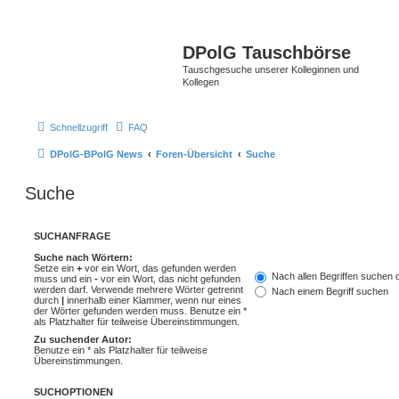
DPolG Tauschbörse
Tauschgesuche unserer Kolleginnen und
Kollegen
Schnellzugriff
FAQ
DPolG-BPolG News
Foren-Übersicht
Suche
Suche
SUCHANFRAGE
Suche nach Wörtern:
Setze ein
+
vor ein Wort, das gefunden werden
Nach allen Begriffen suchen
muss und ein
-
vor ein Wort, das nicht gefunden
werden darf. Verwende mehrere Wörter getrennt
Nach einem Begriff suchen
durch
|
innerhalb einer Klammer, wenn nur eines
der Wörter gefunden werden muss. Benutze ein *
als Platzhalter für teilweise Übereinstimmungen.
Zu suchender Autor:
Benutze ein * als Platzhalter für teilweise
Übereinstimmungen.
SUCHOPTIONEN