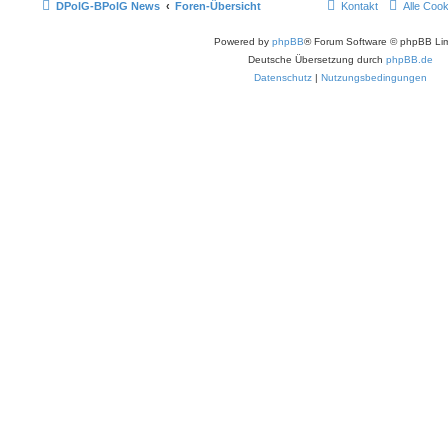
DPolG-BPolG News
Foren-Übersicht
Kontakt
Alle Coo
Powered by
phpBB
® Forum Software © phpBB Lim
Deutsche Übersetzung durch
phpBB.de
Datenschutz
|
Nutzungsbedingungen