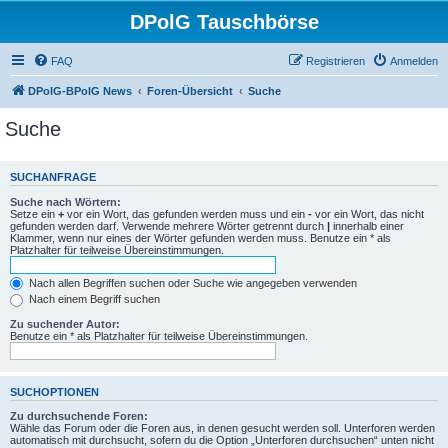
DPolG Tauschbörse
FAQ
Registrieren
Anmelden
DPolG-BPolG News
Foren-Übersicht
Suche
Suche
SUCHANFRAGE
Suche nach Wörtern:
Setze ein
+
vor ein Wort, das gefunden werden muss und ein
-
vor ein Wort, das nicht
gefunden werden darf. Verwende mehrere Wörter getrennt durch
|
innerhalb einer
Klammer, wenn nur eines der Wörter gefunden werden muss. Benutze ein * als
Platzhalter für teilweise Übereinstimmungen.
Nach allen Begriffen suchen oder Suche wie angegeben verwenden
Nach einem Begriff suchen
Zu suchender Autor:
Benutze ein * als Platzhalter für teilweise Übereinstimmungen.
SUCHOPTIONEN
Zu durchsuchende Foren:
Wähle das Forum oder die Foren aus, in denen gesucht werden soll. Unterforen werden
automatisch mit durchsucht, sofern du die Option „Unterforen durchsuchen“ unten nicht