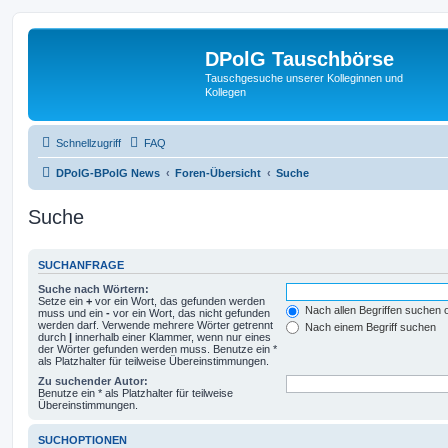
DPolG Tauschbörse
Tauschgesuche unserer Kolleginnen und
Kollegen
Schnellzugriff
FAQ
DPolG-BPolG News
Foren-Übersicht
Suche
Suche
SUCHANFRAGE
Suche nach Wörtern:
Setze ein
+
vor ein Wort, das gefunden werden
Nach allen Begriffen suchen
muss und ein
-
vor ein Wort, das nicht gefunden
werden darf. Verwende mehrere Wörter getrennt
Nach einem Begriff suchen
durch
|
innerhalb einer Klammer, wenn nur eines
der Wörter gefunden werden muss. Benutze ein *
als Platzhalter für teilweise Übereinstimmungen.
Zu suchender Autor:
Benutze ein * als Platzhalter für teilweise
Übereinstimmungen.
SUCHOPTIONEN