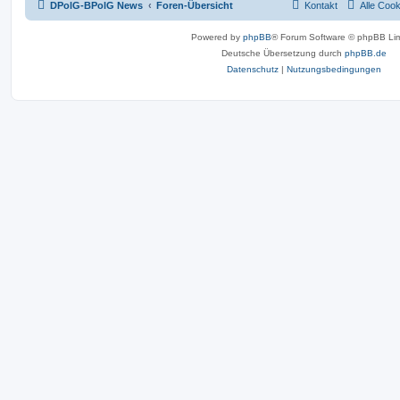
DPolG-BPolG News
Foren-Übersicht
Kontakt
Alle Coo
Powered by
phpBB
® Forum Software © phpBB Lim
Deutsche Übersetzung durch
phpBB.de
Datenschutz
|
Nutzungsbedingungen