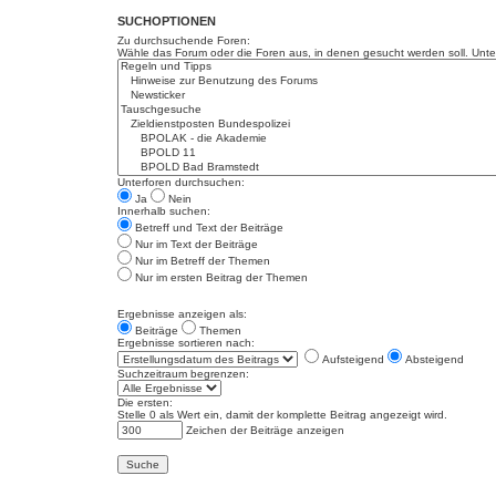
SUCHOPTIONEN
Zu durchsuchende Foren:
Wähle das Forum oder die Foren aus, in denen gesucht werden soll. Unter
Unterforen durchsuchen:
Ja
Nein
Innerhalb suchen:
Betreff und Text der Beiträge
Nur im Text der Beiträge
Nur im Betreff der Themen
Nur im ersten Beitrag der Themen
Ergebnisse anzeigen als:
Beiträge
Themen
Ergebnisse sortieren nach:
Aufsteigend
Absteigend
Suchzeitraum begrenzen:
Die ersten:
Stelle 0 als Wert ein, damit der komplette Beitrag angezeigt wird.
Zeichen der Beiträge anzeigen