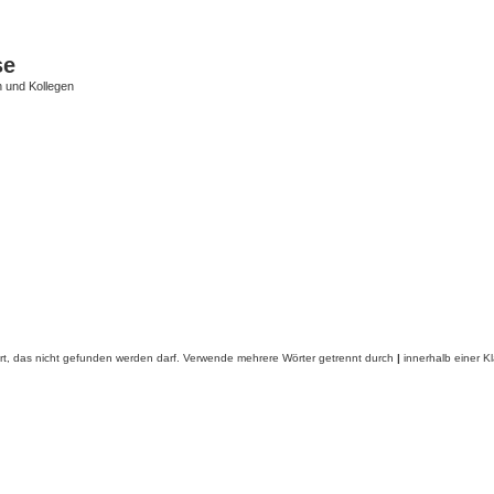
se
 und Kollegen
rt, das nicht gefunden werden darf. Verwende mehrere Wörter getrennt durch
|
innerhalb einer K