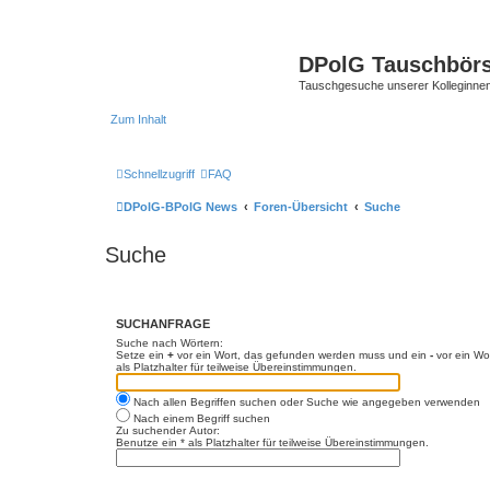
DPolG Tauschbör
Tauschgesuche unserer Kolleginnen
Zum Inhalt
Schnellzugriff
FAQ
DPolG-BPolG News
Foren-Übersicht
Suche
Suche
SUCHANFRAGE
Suche nach Wörtern:
Setze ein
+
vor ein Wort, das gefunden werden muss und ein
-
vor ein Wo
als Platzhalter für teilweise Übereinstimmungen.
Nach allen Begriffen suchen oder Suche wie angegeben verwenden
Nach einem Begriff suchen
Zu suchender Autor:
Benutze ein * als Platzhalter für teilweise Übereinstimmungen.