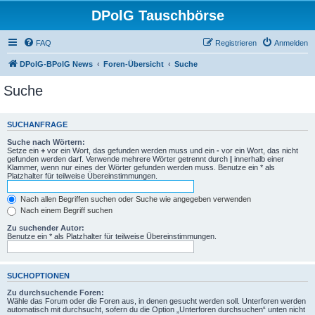
DPolG Tauschbörse
FAQ
Registrieren
Anmelden
DPolG-BPolG News
Foren-Übersicht
Suche
Suche
SUCHANFRAGE
Suche nach Wörtern:
Setze ein
+
vor ein Wort, das gefunden werden muss und ein
-
vor ein Wort, das nicht
gefunden werden darf. Verwende mehrere Wörter getrennt durch
|
innerhalb einer
Klammer, wenn nur eines der Wörter gefunden werden muss. Benutze ein * als
Platzhalter für teilweise Übereinstimmungen.
Nach allen Begriffen suchen oder Suche wie angegeben verwenden
Nach einem Begriff suchen
Zu suchender Autor:
Benutze ein * als Platzhalter für teilweise Übereinstimmungen.
SUCHOPTIONEN
Zu durchsuchende Foren:
Wähle das Forum oder die Foren aus, in denen gesucht werden soll. Unterforen werden
automatisch mit durchsucht, sofern du die Option „Unterforen durchsuchen“ unten nicht