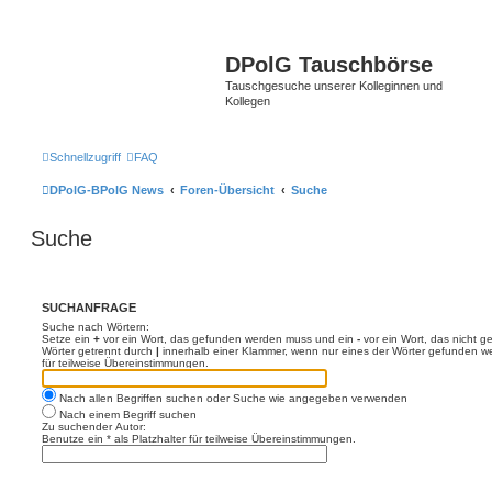
DPolG Tauschbörse
Tauschgesuche unserer Kolleginnen und
Kollegen
Schnellzugriff
FAQ
DPolG-BPolG News
Foren-Übersicht
Suche
Suche
SUCHANFRAGE
Suche nach Wörtern:
Setze ein
+
vor ein Wort, das gefunden werden muss und ein
-
vor ein Wort, das nicht 
Wörter getrennt durch
|
innerhalb einer Klammer, wenn nur eines der Wörter gefunden we
für teilweise Übereinstimmungen.
Nach allen Begriffen suchen oder Suche wie angegeben verwenden
Nach einem Begriff suchen
Zu suchender Autor:
Benutze ein * als Platzhalter für teilweise Übereinstimmungen.