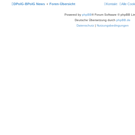
DPolG-BPolG News
Foren-Übersicht
Kontakt
Alle Coo
Powered by
phpBB
® Forum Software © phpBB Lim
Deutsche Übersetzung durch
phpBB.de
Datenschutz
|
Nutzungsbedingungen