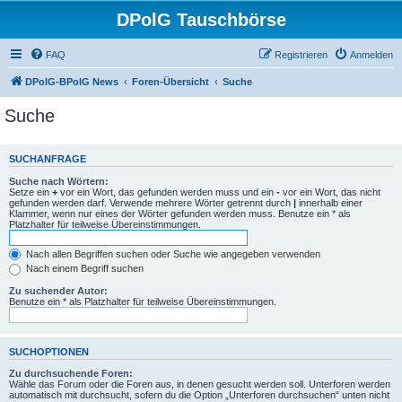
DPolG Tauschbörse
FAQ
Registrieren
Anmelden
DPolG-BPolG News
Foren-Übersicht
Suche
Suche
SUCHANFRAGE
Suche nach Wörtern:
Setze ein
+
vor ein Wort, das gefunden werden muss und ein
-
vor ein Wort, das nicht
gefunden werden darf. Verwende mehrere Wörter getrennt durch
|
innerhalb einer
Klammer, wenn nur eines der Wörter gefunden werden muss. Benutze ein * als
Platzhalter für teilweise Übereinstimmungen.
Nach allen Begriffen suchen oder Suche wie angegeben verwenden
Nach einem Begriff suchen
Zu suchender Autor:
Benutze ein * als Platzhalter für teilweise Übereinstimmungen.
SUCHOPTIONEN
Zu durchsuchende Foren:
Wähle das Forum oder die Foren aus, in denen gesucht werden soll. Unterforen werden
automatisch mit durchsucht, sofern du die Option „Unterforen durchsuchen“ unten nicht