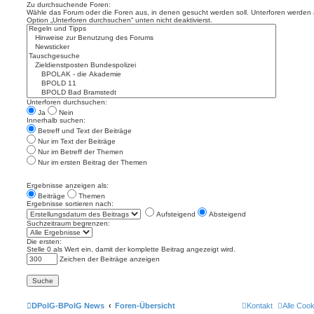
Zu durchsuchende Foren:
Wähle das Forum oder die Foren aus, in denen gesucht werden soll. Unterforen werden a
Option „Unterforen durchsuchen“ unten nicht deaktivierst.
Unterforen durchsuchen:
Ja
Nein
Innerhalb suchen:
Betreff und Text der Beiträge
Nur im Text der Beiträge
Nur im Betreff der Themen
Nur im ersten Beitrag der Themen
Ergebnisse anzeigen als:
Beiträge
Themen
Ergebnisse sortieren nach:
Aufsteigend
Absteigend
Suchzeitraum begrenzen:
Die ersten:
Stelle 0 als Wert ein, damit der komplette Beitrag angezeigt wird.
Zeichen der Beiträge anzeigen
DPolG-BPolG News
Foren-Übersicht
Kontakt
Alle Coo