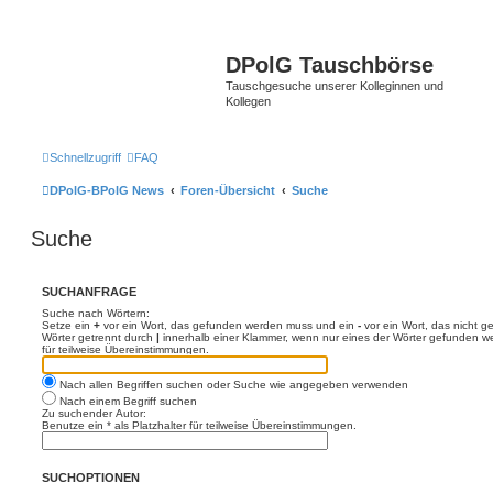
DPolG Tauschbörse
Tauschgesuche unserer Kolleginnen und
Kollegen
Schnellzugriff
FAQ
DPolG-BPolG News
Foren-Übersicht
Suche
Suche
SUCHANFRAGE
Suche nach Wörtern:
Setze ein
+
vor ein Wort, das gefunden werden muss und ein
-
vor ein Wort, das nicht 
Wörter getrennt durch
|
innerhalb einer Klammer, wenn nur eines der Wörter gefunden we
für teilweise Übereinstimmungen.
Nach allen Begriffen suchen oder Suche wie angegeben verwenden
Nach einem Begriff suchen
Zu suchender Autor:
Benutze ein * als Platzhalter für teilweise Übereinstimmungen.
SUCHOPTIONEN