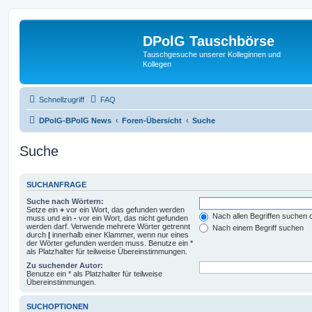
DPolG Tauschbörse
Tauschgesuche unserer Kolleginnen und
Kollegen
Schnellzugriff
FAQ
DPolG-BPolG News
Foren-Übersicht
Suche
Suche
SUCHANFRAGE
Suche nach Wörtern:
Setze ein
+
vor ein Wort, das gefunden werden
Nach allen Begriffen suchen
muss und ein
-
vor ein Wort, das nicht gefunden
werden darf. Verwende mehrere Wörter getrennt
Nach einem Begriff suchen
durch
|
innerhalb einer Klammer, wenn nur eines
der Wörter gefunden werden muss. Benutze ein *
als Platzhalter für teilweise Übereinstimmungen.
Zu suchender Autor:
Benutze ein * als Platzhalter für teilweise
Übereinstimmungen.
SUCHOPTIONEN