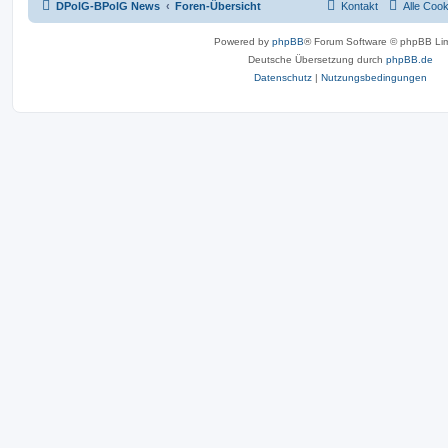
DPolG-BPolG News
Foren-Übersicht
Kontakt
Alle Coo
Powered by
phpBB
® Forum Software © phpBB Lim
Deutsche Übersetzung durch
phpBB.de
Datenschutz
|
Nutzungsbedingungen