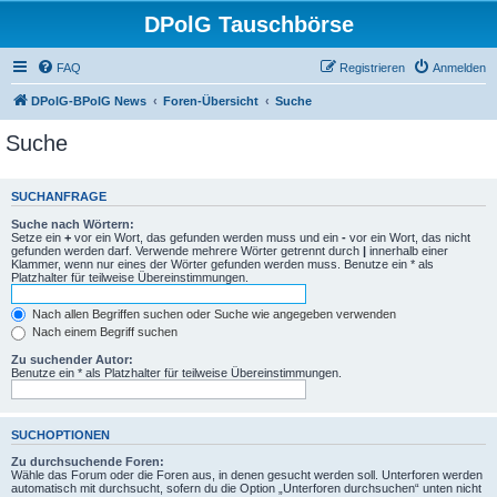
DPolG Tauschbörse
FAQ
Registrieren
Anmelden
DPolG-BPolG News
Foren-Übersicht
Suche
Suche
SUCHANFRAGE
Suche nach Wörtern:
Setze ein
+
vor ein Wort, das gefunden werden muss und ein
-
vor ein Wort, das nicht
gefunden werden darf. Verwende mehrere Wörter getrennt durch
|
innerhalb einer
Klammer, wenn nur eines der Wörter gefunden werden muss. Benutze ein * als
Platzhalter für teilweise Übereinstimmungen.
Nach allen Begriffen suchen oder Suche wie angegeben verwenden
Nach einem Begriff suchen
Zu suchender Autor:
Benutze ein * als Platzhalter für teilweise Übereinstimmungen.
SUCHOPTIONEN
Zu durchsuchende Foren:
Wähle das Forum oder die Foren aus, in denen gesucht werden soll. Unterforen werden
automatisch mit durchsucht, sofern du die Option „Unterforen durchsuchen“ unten nicht