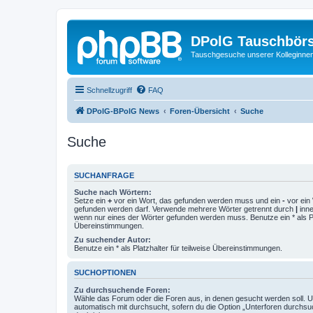
DPolG Tauschbör
Tauschgesuche unserer Kolleginnen
Schnellzugriff
FAQ
DPolG-BPolG News
Foren-Übersicht
Suche
Suche
SUCHANFRAGE
Suche nach Wörtern:
Setze ein
+
vor ein Wort, das gefunden werden muss und ein
-
vor ein 
gefunden werden darf. Verwende mehrere Wörter getrennt durch
|
inne
wenn nur eines der Wörter gefunden werden muss. Benutze ein * als Pla
Übereinstimmungen.
Zu suchender Autor:
Benutze ein * als Platzhalter für teilweise Übereinstimmungen.
SUCHOPTIONEN
Zu durchsuchende Foren:
Wähle das Forum oder die Foren aus, in denen gesucht werden soll. 
automatisch mit durchsucht, sofern du die Option „Unterforen durchsu