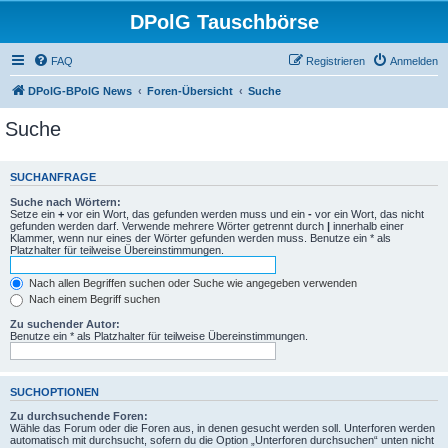
DPolG Tauschbörse
FAQ
Registrieren
Anmelden
DPolG-BPolG News
Foren-Übersicht
Suche
Suche
SUCHANFRAGE
Suche nach Wörtern:
Setze ein
+
vor ein Wort, das gefunden werden muss und ein
-
vor ein Wort, das nicht
gefunden werden darf. Verwende mehrere Wörter getrennt durch
|
innerhalb einer
Klammer, wenn nur eines der Wörter gefunden werden muss. Benutze ein * als
Platzhalter für teilweise Übereinstimmungen.
Nach allen Begriffen suchen oder Suche wie angegeben verwenden
Nach einem Begriff suchen
Zu suchender Autor:
Benutze ein * als Platzhalter für teilweise Übereinstimmungen.
SUCHOPTIONEN
Zu durchsuchende Foren:
Wähle das Forum oder die Foren aus, in denen gesucht werden soll. Unterforen werden
automatisch mit durchsucht, sofern du die Option „Unterforen durchsuchen“ unten nicht