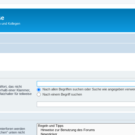
se
 und Kollegen
Wort, das nicht
Nach allen Begriffen suchen oder Suche wie angegeben verwe
rhalb einer Klammer,
tzhalter für teilweise
Nach einem Begriff suchen
Unterforen werden
chen“ unten nicht