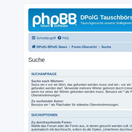
DPolG Tauschbör
Tauschgesuche unserer Kolleginnen
Schnellzugriff
FAQ
DPolG-BPolG News
Foren-Übersicht
Suche
Suche
SUCHANFRAGE
Suche nach Wörtern:
Setze ein
+
vor ein Wort, das gefunden werden muss und ein
-
vor ein 
gefunden werden darf. Verwende mehrere Wörter getrennt durch
|
inne
wenn nur eines der Wörter gefunden werden muss. Benutze ein * als Pla
Übereinstimmungen.
Zu suchender Autor:
Benutze ein * als Platzhalter für teilweise Übereinstimmungen.
SUCHOPTIONEN
Zu durchsuchende Foren:
Wähle das Forum oder die Foren aus, in denen gesucht werden soll. 
automatisch mit durchsucht, sofern du die Option „Unterforen durchsu