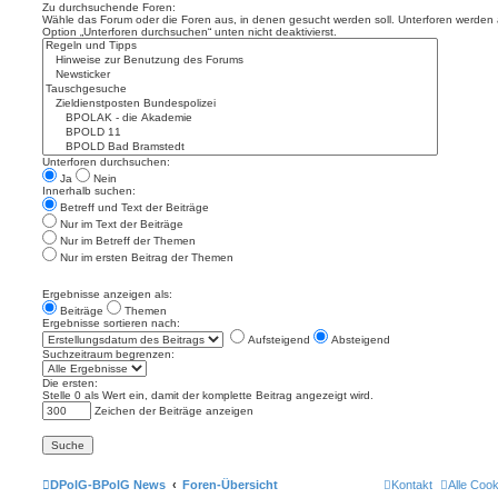
Zu durchsuchende Foren:
Wähle das Forum oder die Foren aus, in denen gesucht werden soll. Unterforen werden a
Option „Unterforen durchsuchen“ unten nicht deaktivierst.
Unterforen durchsuchen:
Ja
Nein
Innerhalb suchen:
Betreff und Text der Beiträge
Nur im Text der Beiträge
Nur im Betreff der Themen
Nur im ersten Beitrag der Themen
Ergebnisse anzeigen als:
Beiträge
Themen
Ergebnisse sortieren nach:
Aufsteigend
Absteigend
Suchzeitraum begrenzen:
Die ersten:
Stelle 0 als Wert ein, damit der komplette Beitrag angezeigt wird.
Zeichen der Beiträge anzeigen
DPolG-BPolG News
Foren-Übersicht
Kontakt
Alle Coo