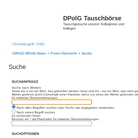
DPolG Tauschbörse
Tauschgesuche unserer Kolleginnen und
Kollegen
Schnellzugriff
FAQ
DPolG-BPolG News
Foren-Übersicht
Suche
Suche
SUCHANFRAGE
Suche nach Wörtern:
Setze ein
+
vor ein Wort, das gefunden werden muss und ein
-
vor ein Wort, das nicht 
Wörter getrennt durch
|
innerhalb einer Klammer, wenn nur eines der Wörter gefunden we
für teilweise Übereinstimmungen.
Nach allen Begriffen suchen oder Suche wie angegeben verwenden
Nach einem Begriff suchen
Zu suchender Autor:
Benutze ein * als Platzhalter für teilweise Übereinstimmungen.
SUCHOPTIONEN