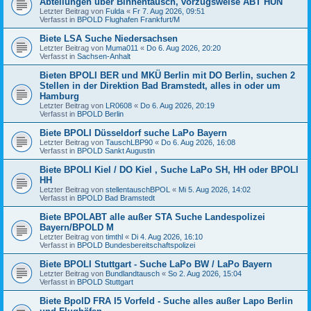
Abteilungen über Binnentausch, vorzugsweise ABT HÜN
Letzter Beitrag von
Fulda
«
Fr 7. Aug 2026, 09:51
Verfasst in
BPOLD Flughafen Frankfurt/M
Biete LSA Suche Niedersachsen
Letzter Beitrag von
Muma011
«
Do 6. Aug 2026, 20:20
Verfasst in
Sachsen-Anhalt
Bieten BPOLI BER und MKÜ Berlin mit DO Berlin, suchen 2
Stellen in der Direktion Bad Bramstedt, alles in oder um
Hamburg
Letzter Beitrag von
LR0608
«
Do 6. Aug 2026, 20:19
Verfasst in
BPOLD Berlin
Biete BPOLI Düsseldorf suche LaPo Bayern
Letzter Beitrag von
TauschLBP90
«
Do 6. Aug 2026, 16:08
Verfasst in
BPOLD Sankt Augustin
Biete BPOLI Kiel / DO Kiel , Suche LaPo SH, HH oder BPOLI
HH
Letzter Beitrag von
stellentauschBPOL
«
Mi 5. Aug 2026, 14:02
Verfasst in
BPOLD Bad Bramstedt
Biete BPOLABT alle außer STA Suche Landespolizei
Bayern/BPOLD M
Letzter Beitrag von
timthl
«
Di 4. Aug 2026, 16:10
Verfasst in
BPOLD Bundesbereitschaftspolizei
Biete BPOLI Stuttgart - Suche LaPo BW / LaPo Bayern
Letzter Beitrag von
Bundlandtausch
«
So 2. Aug 2026, 15:04
Verfasst in
BPOLD Stuttgart
Biete BpolD FRA I5 Vorfeld - Suche alles außer Lapo Berlin