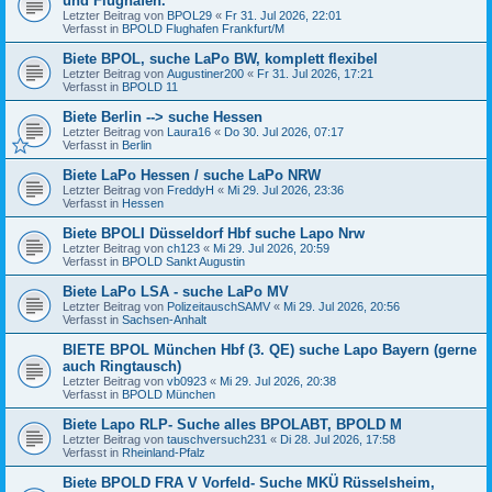
und Flughäfen.
Letzter Beitrag von
BPOL29
«
Fr 31. Jul 2026, 22:01
Verfasst in
BPOLD Flughafen Frankfurt/M
Biete BPOL, suche LaPo BW, komplett flexibel
Letzter Beitrag von
Augustiner200
«
Fr 31. Jul 2026, 17:21
Verfasst in
BPOLD 11
Biete Berlin --> suche Hessen
Letzter Beitrag von
Laura16
«
Do 30. Jul 2026, 07:17
Verfasst in
Berlin
Biete LaPo Hessen / suche LaPo NRW
Letzter Beitrag von
FreddyH
«
Mi 29. Jul 2026, 23:36
Verfasst in
Hessen
Biete BPOLI Düsseldorf Hbf suche Lapo Nrw
Letzter Beitrag von
ch123
«
Mi 29. Jul 2026, 20:59
Verfasst in
BPOLD Sankt Augustin
Biete LaPo LSA - suche LaPo MV
Letzter Beitrag von
PolizeitauschSAMV
«
Mi 29. Jul 2026, 20:56
Verfasst in
Sachsen-Anhalt
BIETE BPOL München Hbf (3. QE) suche Lapo Bayern (gerne
auch Ringtausch)
Letzter Beitrag von
vb0923
«
Mi 29. Jul 2026, 20:38
Verfasst in
BPOLD München
Biete Lapo RLP- Suche alles BPOLABT, BPOLD M
Letzter Beitrag von
tauschversuch231
«
Di 28. Jul 2026, 17:58
Verfasst in
Rheinland-Pfalz
Biete BPOLD FRA V Vorfeld- Suche MKÜ Rüsselsheim,