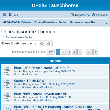
DPolG Tauschbörse
FAQ
Registrieren
Anmelden
S
DPolG-BPolG News
Foren-Übersicht
Suche
Unbeantwortete Themen
u
Unbeantwortete Themen
c
Zur erweiterten Suche
h
Suche
Erweiterte Suche
e
Seite
1
von
26
1
2
3
4
5
26
Nächst
Die Suche ergab 636 Treffer
…
Themen
Biete LaPo Hessen suche LaPo RLP
Letzter Beitrag von
lisasop
«
Sa 8. Aug 2026, 10:05
Verfasst in
Hessen
Suchen TP HH-NRW
Letzter Beitrag von
en1005
«
Sa 8. Aug 2026, 00:38
Verfasst in
Nordrhein-Westfalen
Biete NRW - Suche Bayern oder HH
Letzter Beitrag von
Luke
«
Fr 7. Aug 2026, 11:40
Verfasst in
Nordrhein-Westfalen
Biete BPOLD FRA, I V (Vorfeld) - Suche BPOLD alle