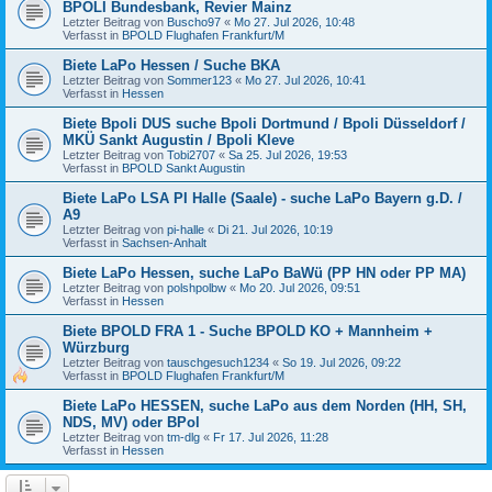
BPOLI Bundesbank, Revier Mainz
Letzter Beitrag von
Buscho97
«
Mo 27. Jul 2026, 10:48
Verfasst in
BPOLD Flughafen Frankfurt/M
Biete LaPo Hessen / Suche BKA
Letzter Beitrag von
Sommer123
«
Mo 27. Jul 2026, 10:41
Verfasst in
Hessen
Biete Bpoli DUS suche Bpoli Dortmund / Bpoli Düsseldorf /
MKÜ Sankt Augustin / Bpoli Kleve
Letzter Beitrag von
Tobi2707
«
Sa 25. Jul 2026, 19:53
Verfasst in
BPOLD Sankt Augustin
Biete LaPo LSA PI Halle (Saale) - suche LaPo Bayern g.D. /
A9
Letzter Beitrag von
pi-halle
«
Di 21. Jul 2026, 10:19
Verfasst in
Sachsen-Anhalt
Biete LaPo Hessen, suche LaPo BaWü (PP HN oder PP MA)
Letzter Beitrag von
polshpolbw
«
Mo 20. Jul 2026, 09:51
Verfasst in
Hessen
Biete BPOLD FRA 1 - Suche BPOLD KO + Mannheim +
Würzburg
Letzter Beitrag von
tauschgesuch1234
«
So 19. Jul 2026, 09:22
Verfasst in
BPOLD Flughafen Frankfurt/M
Biete LaPo HESSEN, suche LaPo aus dem Norden (HH, SH,
NDS, MV) oder BPol
Letzter Beitrag von
tm-dlg
«
Fr 17. Jul 2026, 11:28
Verfasst in
Hessen