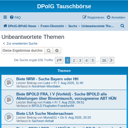
DPolG Tauschbörse
FAQ
Registrieren
Anmelden
S
DPolG-BPolG News
Foren-Übersicht
Suche
Unbeantwortete Themen
u
Unbeantwortete Themen
c
Zur erweiterten Suche
h
Suche
Erweiterte Suche
e
Seite
1
von
26
1
2
3
4
5
26
Nächst
Die Suche ergab 636 Treffer
…
Themen
Biete NRW - Suche Bayern oder HH
Letzter Beitrag von
Luke
«
Fr 7. Aug 2026, 11:40
Verfasst in
Nordrhein-Westfalen
Biete BPOLD FRA, I V (Vorfeld) - Suche BPOLD alle
Abteilungen über Binnentausch, vorzugsweise ABT HÜN
Letzter Beitrag von
Fulda
«
Fr 7. Aug 2026, 09:51
Verfasst in
BPOLD Flughafen Frankfurt/M
Biete LSA Suche Niedersachsen
Letzter Beitrag von
Muma011
«
Do 6. Aug 2026, 20:20
Verfasst in
Sachsen-Anhalt