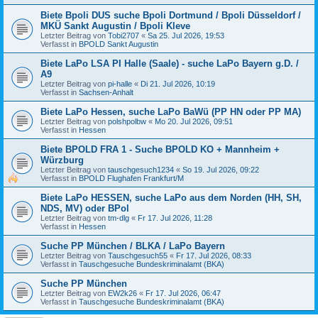
Biete Bpoli DUS suche Bpoli Dortmund / Bpoli Düsseldorf /
MKÜ Sankt Augustin / Bpoli Kleve
Letzter Beitrag von
Tobi2707
«
Sa 25. Jul 2026, 19:53
Verfasst in
BPOLD Sankt Augustin
Biete LaPo LSA PI Halle (Saale) - suche LaPo Bayern g.D. /
A9
Letzter Beitrag von
pi-halle
«
Di 21. Jul 2026, 10:19
Verfasst in
Sachsen-Anhalt
Biete LaPo Hessen, suche LaPo BaWü (PP HN oder PP MA)
Letzter Beitrag von
polshpolbw
«
Mo 20. Jul 2026, 09:51
Verfasst in
Hessen
Biete BPOLD FRA 1 - Suche BPOLD KO + Mannheim +
Würzburg
Letzter Beitrag von
tauschgesuch1234
«
So 19. Jul 2026, 09:22
Verfasst in
BPOLD Flughafen Frankfurt/M
Biete LaPo HESSEN, suche LaPo aus dem Norden (HH, SH,
NDS, MV) oder BPol
Letzter Beitrag von
tm-dlg
«
Fr 17. Jul 2026, 11:28
Verfasst in
Hessen
Suche PP München / BLKA / LaPo Bayern
Letzter Beitrag von
Tauschgesuch55
«
Fr 17. Jul 2026, 08:33
Verfasst in
Tauschgesuche Bundeskriminalamt (BKA)
Suche PP München
Letzter Beitrag von
EW2k26
«
Fr 17. Jul 2026, 06:47
Verfasst in
Tauschgesuche Bundeskriminalamt (BKA)