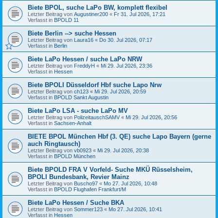
Biete BPOL, suche LaPo BW, komplett flexibel
Letzter Beitrag von
Augustiner200
«
Fr 31. Jul 2026, 17:21
Verfasst in
BPOLD 11
Biete Berlin --> suche Hessen
Letzter Beitrag von
Laura16
«
Do 30. Jul 2026, 07:17
Verfasst in
Berlin
Biete LaPo Hessen / suche LaPo NRW
Letzter Beitrag von
FreddyH
«
Mi 29. Jul 2026, 23:36
Verfasst in
Hessen
Biete BPOLI Düsseldorf Hbf suche Lapo Nrw
Letzter Beitrag von
ch123
«
Mi 29. Jul 2026, 20:59
Verfasst in
BPOLD Sankt Augustin
Biete LaPo LSA - suche LaPo MV
Letzter Beitrag von
PolizeitauschSAMV
«
Mi 29. Jul 2026, 20:56
Verfasst in
Sachsen-Anhalt
BIETE BPOL München Hbf (3. QE) suche Lapo Bayern (gerne
auch Ringtausch)
Letzter Beitrag von
vb0923
«
Mi 29. Jul 2026, 20:38
Verfasst in
BPOLD München
Biete BPOLD FRA V Vorfeld- Suche MKÜ Rüsselsheim,
BPOLI Bundesbank, Revier Mainz
Letzter Beitrag von
Buscho97
«
Mo 27. Jul 2026, 10:48
Verfasst in
BPOLD Flughafen Frankfurt/M
Biete LaPo Hessen / Suche BKA
Letzter Beitrag von
Sommer123
«
Mo 27. Jul 2026, 10:41
Verfasst in
Hessen