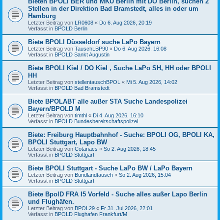
Bieten BPOLI BER und MKÜ Berlin mit DO Berlin, suchen 2
Stellen in der Direktion Bad Bramstedt, alles in oder um
Hamburg
Letzter Beitrag von
LR0608
«
Do 6. Aug 2026, 20:19
Verfasst in
BPOLD Berlin
Biete BPOLI Düsseldorf suche LaPo Bayern
Letzter Beitrag von
TauschLBP90
«
Do 6. Aug 2026, 16:08
Verfasst in
BPOLD Sankt Augustin
Biete BPOLI Kiel / DO Kiel , Suche LaPo SH, HH oder BPOLI
HH
Letzter Beitrag von
stellentauschBPOL
«
Mi 5. Aug 2026, 14:02
Verfasst in
BPOLD Bad Bramstedt
Biete BPOLABT alle außer STA Suche Landespolizei
Bayern/BPOLD M
Letzter Beitrag von
timthl
«
Di 4. Aug 2026, 16:10
Verfasst in
BPOLD Bundesbereitschaftspolizei
Biete: Freiburg Hauptbahnhof - Suche: BPOLI OG, BPOLI KA,
BPOLI Stuttgart, Lapo BW
Letzter Beitrag von
Cotanacs
«
So 2. Aug 2026, 18:45
Verfasst in
BPOLD Stuttgart
Biete BPOLI Stuttgart - Suche LaPo BW / LaPo Bayern
Letzter Beitrag von
Bundlandtausch
«
So 2. Aug 2026, 15:04
Verfasst in
BPOLD Stuttgart
Biete BpolD FRA I5 Vorfeld - Suche alles außer Lapo Berlin
und Flughäfen.
Letzter Beitrag von
BPOL29
«
Fr 31. Jul 2026, 22:01
Verfasst in
BPOLD Flughafen Frankfurt/M