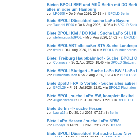
Bieten BPOLI BER und MKÜ Berlin mit DO Berlin
alles in oder um Hamburg
von
LR0608
»
Do 6. Aug 2026, 20:19
» in
BPOLD Berlin
Biete BPOLI Düsseldorf suche LaPo Bayern
von
TauschLBP90
»
Do 6. Aug 2026, 16:08
» in
BPOLD Sankt
Biete BPOLI Kiel / DO Kiel , Suche LaPo SH, 
von
stellentauschBPOL
»
Mi 5. Aug 2026, 14:02
» in
BPOLD B
Biete BPOLABT alle außer STA Suche Landesp
von
timthl
»
Di 4. Aug 2026, 16:10
» in
BPOLD Bundesbereitsc
Biete: Freiburg Hauptbahnhof - Suche: BPOLI 
von
Cotanacs
»
So 2. Aug 2026, 18:45
» in
BPOLD Stuttgart
Biete BPOLI Stuttgart - Suche LaPo BW / LaPo
von
Bundlandtausch
»
So 2. Aug 2026, 15:04
» in
BPOLD Stut
Biete BpolD FRA I5 Vorfeld - Suche alles außer
von
BPOL29
»
Fr 31. Jul 2026, 22:01
» in
BPOLD Flughafen 
Biete BPOL, suche LaPo BW, komplett flexibel
von
Augustiner200
»
Fr 31. Jul 2026, 17:21
» in
BPOLD 11
Biete Berlin --> suche Hessen
von
Laura16
»
Do 30. Jul 2026, 07:17
» in
Berlin
Biete LaPo Hessen / suche LaPo NRW
von
FreddyH
»
Mi 29. Jul 2026, 23:36
» in
Hessen
Biete BPOLI Düsseldorf Hbf suche Lapo Nrw