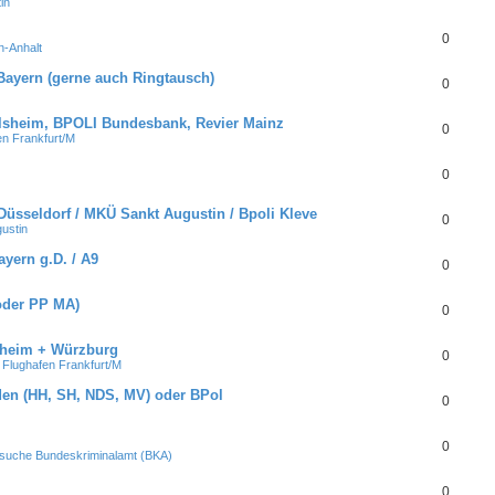
in
0
-Anhalt
ayern (gerne auch Ringtausch)
0
lsheim, BPOLI Bundesbank, Revier Mainz
0
n Frankfurt/M
0
Düsseldorf / MKÜ Sankt Augustin / Bpoli Kleve
0
ustin
ayern g.D. / A9
0
oder PP MA)
0
heim + Würzburg
0
Flughafen Frankfurt/M
en (HH, SH, NDS, MV) oder BPol
0
0
suche Bundeskriminalamt (BKA)
0