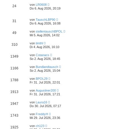
von
LR0608
24
Do 6. Aug 2026, 20:19
von
TauschLBP90
31
Do 6. Aug 2026, 16:08
von
stellentauschBPOL
49
Mi 5. Aug 2026, 14:02
von
timthl
310
Di 4. Aug 2026, 16:10
von
Cotanacs
1349
So 2. Aug 2026, 18:45
von
Bundlandtausch
1166
So 2. Aug 2026, 15:04
von
BPOL29
1788
Fr 31. Jul 2026, 22:01
von
Augustiner200
1913
Fr 31. Jul 2026, 17:21
von
Laura16
1947
Do 30. Jul 2026, 07:17
von
FreddyH
1743
Mi 29. Jul 2026, 23:36
von
ch123
1925