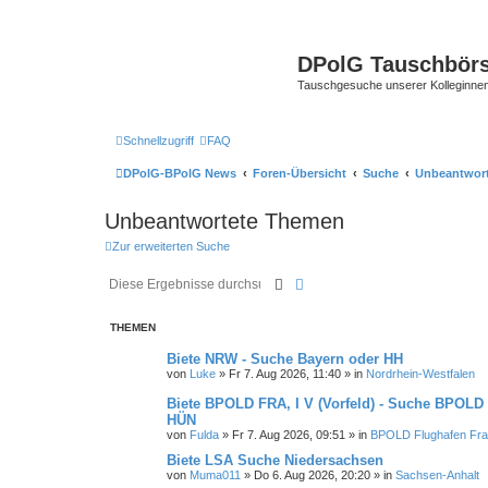
DPolG Tauschbör
Tauschgesuche unserer Kolleginnen
Schnellzugriff
FAQ
DPolG-BPolG News
Foren-Übersicht
Suche
Unbeantwor
Unbeantwortete Themen
Zur erweiterten Suche
Suche
Erweiterte Suche
THEMEN
Biete NRW - Suche Bayern oder HH
von
Luke
»
Fr 7. Aug 2026, 11:40
» in
Nordrhein-Westfalen
Biete BPOLD FRA, I V (Vorfeld) - Suche BPOLD
HÜN
von
Fulda
»
Fr 7. Aug 2026, 09:51
» in
BPOLD Flughafen Fra
Biete LSA Suche Niedersachsen
von
Muma011
»
Do 6. Aug 2026, 20:20
» in
Sachsen-Anhalt