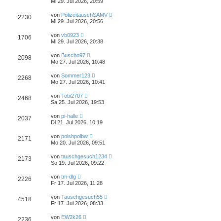
Mi 29. Jul 2026, 20:59
von
PolizeitauschSAMV
2230
Mi 29. Jul 2026, 20:56
von
vb0923
1706
Mi 29. Jul 2026, 20:38
von
Buscho97
2098
Mo 27. Jul 2026, 10:48
von
Sommer123
2268
Mo 27. Jul 2026, 10:41
von
Tobi2707
2468
Sa 25. Jul 2026, 19:53
von
pi-halle
2037
Di 21. Jul 2026, 10:19
von
polshpolbw
2171
Mo 20. Jul 2026, 09:51
von
tauschgesuch1234
2173
So 19. Jul 2026, 09:22
von
tm-dlg
2226
Fr 17. Jul 2026, 11:28
von
Tauschgesuch55
4518
Fr 17. Jul 2026, 08:33
von
EW2k26
2236