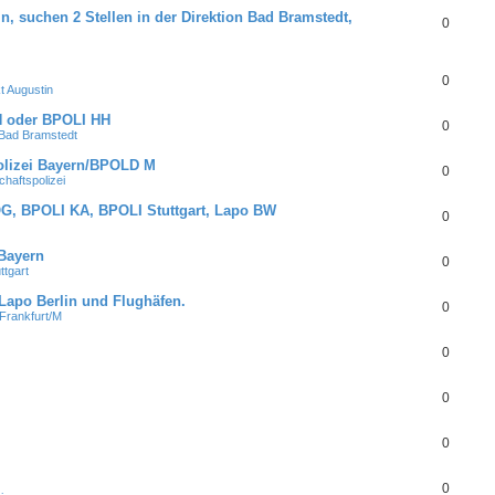
, suchen 2 Stellen in der Direktion Bad Bramstedt,
0
0
 Augustin
HH oder BPOLI HH
0
ad Bramstedt
olizei Bayern/BPOLD M
0
haftspolizei
OG, BPOLI KA, BPOLI Stuttgart, Lapo BW
0
 Bayern
0
tgart
 Lapo Berlin und Flughäfen.
0
Frankfurt/M
0
0
0
0