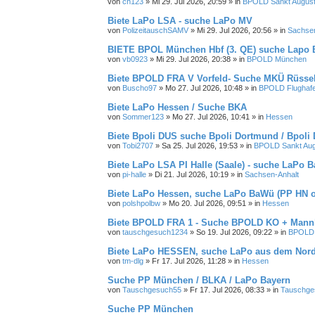
von
ch123
»
Mi 29. Jul 2026, 20:59
» in
BPOLD Sankt August
Biete LaPo LSA - suche LaPo MV
von
PolizeitauschSAMV
»
Mi 29. Jul 2026, 20:56
» in
Sachsen
BIETE BPOL München Hbf (3. QE) suche Lapo B
von
vb0923
»
Mi 29. Jul 2026, 20:38
» in
BPOLD München
Biete BPOLD FRA V Vorfeld- Suche MKÜ Rüsse
von
Buscho97
»
Mo 27. Jul 2026, 10:48
» in
BPOLD Flughafe
Biete LaPo Hessen / Suche BKA
von
Sommer123
»
Mo 27. Jul 2026, 10:41
» in
Hessen
Biete Bpoli DUS suche Bpoli Dortmund / Bpoli 
von
Tobi2707
»
Sa 25. Jul 2026, 19:53
» in
BPOLD Sankt Aug
Biete LaPo LSA PI Halle (Saale) - suche LaPo B
von
pi-halle
»
Di 21. Jul 2026, 10:19
» in
Sachsen-Anhalt
Biete LaPo Hessen, suche LaPo BaWü (PP HN 
von
polshpolbw
»
Mo 20. Jul 2026, 09:51
» in
Hessen
Biete BPOLD FRA 1 - Suche BPOLD KO + Mann
von
tauschgesuch1234
»
So 19. Jul 2026, 09:22
» in
BPOLD 
Biete LaPo HESSEN, suche LaPo aus dem Nord
von
tm-dlg
»
Fr 17. Jul 2026, 11:28
» in
Hessen
Suche PP München / BLKA / LaPo Bayern
von
Tauschgesuch55
»
Fr 17. Jul 2026, 08:33
» in
Tauschge
Suche PP München