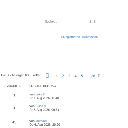
Suche
Erweiterte Suche
Registrieren
Anmelden
Seite
1
von
26
1
2
3
4
5
26
Nächste
Die Suche ergab 636 Treffer
…
ZUGRIFFE
LETZTER BEITRAG
von
Luke
7
Fr 7. Aug 2026, 11:40
von
Fulda
2
Fr 7. Aug 2026, 09:51
von
Muma011
45
Do 6. Aug 2026, 20:20