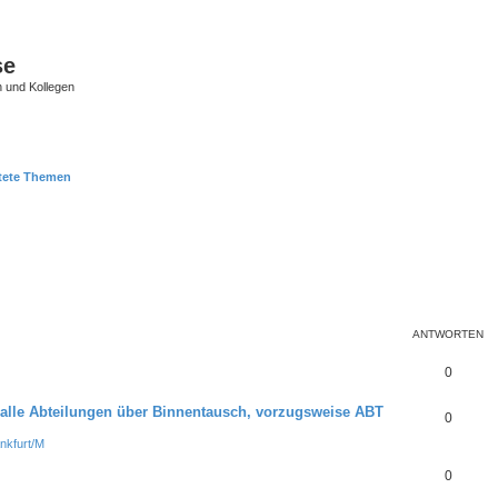
se
 und Kollegen
tete Themen
ANTWORTEN
0
 alle Abteilungen über Binnentausch, vorzugsweise ABT
0
nkfurt/M
0