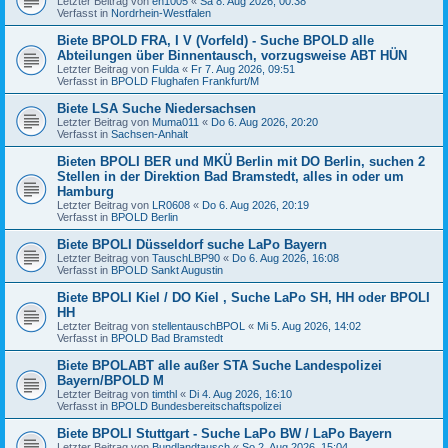
Letzter Beitrag von
en1005
«
Sa 8. Aug 2026, 00:38
Verfasst in
Nordrhein-Westfalen
Biete BPOLD FRA, I V (Vorfeld) - Suche BPOLD alle
Abteilungen über Binnentausch, vorzugsweise ABT HÜN
Letzter Beitrag von
Fulda
«
Fr 7. Aug 2026, 09:51
Verfasst in
BPOLD Flughafen Frankfurt/M
Biete LSA Suche Niedersachsen
Letzter Beitrag von
Muma011
«
Do 6. Aug 2026, 20:20
Verfasst in
Sachsen-Anhalt
Bieten BPOLI BER und MKÜ Berlin mit DO Berlin, suchen 2
Stellen in der Direktion Bad Bramstedt, alles in oder um
Hamburg
Letzter Beitrag von
LR0608
«
Do 6. Aug 2026, 20:19
Verfasst in
BPOLD Berlin
Biete BPOLI Düsseldorf suche LaPo Bayern
Letzter Beitrag von
TauschLBP90
«
Do 6. Aug 2026, 16:08
Verfasst in
BPOLD Sankt Augustin
Biete BPOLI Kiel / DO Kiel , Suche LaPo SH, HH oder BPOLI
HH
Letzter Beitrag von
stellentauschBPOL
«
Mi 5. Aug 2026, 14:02
Verfasst in
BPOLD Bad Bramstedt
Biete BPOLABT alle außer STA Suche Landespolizei
Bayern/BPOLD M
Letzter Beitrag von
timthl
«
Di 4. Aug 2026, 16:10
Verfasst in
BPOLD Bundesbereitschaftspolizei
Biete BPOLI Stuttgart - Suche LaPo BW / LaPo Bayern
Letzter Beitrag von
Bundlandtausch
«
So 2. Aug 2026, 15:04