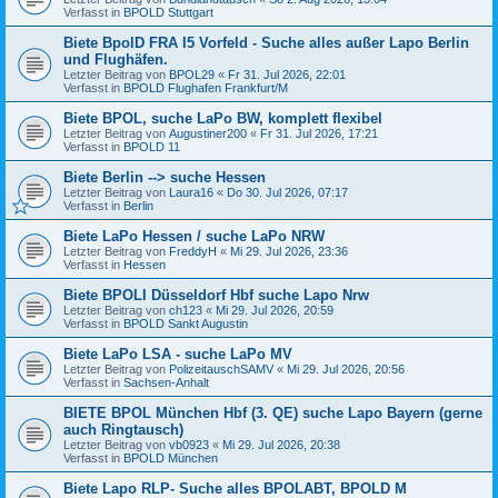
Verfasst in
BPOLD Stuttgart
Biete BpolD FRA I5 Vorfeld - Suche alles außer Lapo Berlin
und Flughäfen.
Letzter Beitrag von
BPOL29
«
Fr 31. Jul 2026, 22:01
Verfasst in
BPOLD Flughafen Frankfurt/M
Biete BPOL, suche LaPo BW, komplett flexibel
Letzter Beitrag von
Augustiner200
«
Fr 31. Jul 2026, 17:21
Verfasst in
BPOLD 11
Biete Berlin --> suche Hessen
Letzter Beitrag von
Laura16
«
Do 30. Jul 2026, 07:17
Verfasst in
Berlin
Biete LaPo Hessen / suche LaPo NRW
Letzter Beitrag von
FreddyH
«
Mi 29. Jul 2026, 23:36
Verfasst in
Hessen
Biete BPOLI Düsseldorf Hbf suche Lapo Nrw
Letzter Beitrag von
ch123
«
Mi 29. Jul 2026, 20:59
Verfasst in
BPOLD Sankt Augustin
Biete LaPo LSA - suche LaPo MV
Letzter Beitrag von
PolizeitauschSAMV
«
Mi 29. Jul 2026, 20:56
Verfasst in
Sachsen-Anhalt
BIETE BPOL München Hbf (3. QE) suche Lapo Bayern (gerne
auch Ringtausch)
Letzter Beitrag von
vb0923
«
Mi 29. Jul 2026, 20:38
Verfasst in
BPOLD München
Biete Lapo RLP- Suche alles BPOLABT, BPOLD M