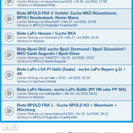
Letzter Beitrag von
tauschversuch231
«
Di 28. Jul 2026, 17:58
Verfasst in
Rheinland-Pfalz
Biete BPOLD FRA V Vorfeld- Suche MKÜ Rüsselsheim,
BPOLI Bundesbank, Revier Mainz
Letzter Beitrag von
Buscho97
«
Mo 27. Jul 2026, 10:48
Verfasst in
BPOLD Flughafen Frankfurt/M
Biete LaPo Hessen / Suche BKA
Letzter Beitrag von
Sommer123
«
Mo 27. Jul 2026, 10:41
Verfasst in
Hessen
Biete Bpoli DUS suche Bpoli Dortmund / Bpoli Düsseldorf /
MKÜ Sankt Augustin / Bpoli Kleve
Letzter Beitrag von
Tobi2707
«
Sa 25. Jul 2026, 19:53
Verfasst in
BPOLD Sankt Augustin
Biete LaPo LSA PI Halle (Saale) - suche LaPo Bayern g.D. /
A9
Letzter Beitrag von
pi-halle
«
Di 21. Jul 2026, 10:19
Verfasst in
Sachsen-Anhalt
Biete LaPo Hessen, suche LaPo BaWü (PP HN oder PP MA)
Letzter Beitrag von
polshpolbw
«
Mo 20. Jul 2026, 09:51
Verfasst in
Hessen
Biete BPOLD FRA 1 - Suche BPOLD KO + Mannheim +
Würzburg
Letzter Beitrag von
tauschgesuch1234
«
So 19. Jul 2026, 09:22
Verfasst in
BPOLD Flughafen Frankfurt/M