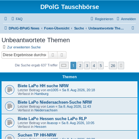
DPolG Tauschbörse
FAQ
Registrieren
Anmelden
S
DPolG-BPolG News
Foren-Übersicht
Suche
Unbeantwortete Themen
u
Unbeantwortete Themen
c
Zur erweiterten Suche
h
Suche
Erweiterte Suche
e
Seite
1
von
26
1
2
3
4
5
26
Nächst
Die Suche ergab 637 Treffer
…
Themen
Biete LaPo HH suche NRW
Letzter Beitrag von
en1005
«
Sa 8. Aug 2026, 20:18
Verfasst in
Hamburg
Biete LaPo Niedersachsen-Suche NRW
Letzter Beitrag von
Leon
«
Sa 8. Aug 2026, 11:43
Verfasst in
Niedersachsen
Biete LaPo Hessen suche LaPo RLP
Letzter Beitrag von
lisasop
«
Sa 8. Aug 2026, 10:05
Verfasst in
Hessen
Suchen TP HH-NRW