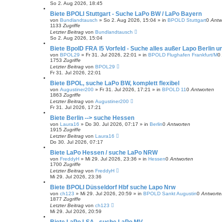
So 2. Aug 2026, 18:45
Biete BPOLI Stuttgart - Suche LaPo BW / LaPo Bayern
von
Bundlandtausch
»
So 2. Aug 2026, 15:04
» in
BPOLD Stuttgart
0
Antw
1133
Zugriffe
Letzter Beitrag
von
Bundlandtausch
So 2. Aug 2026, 15:04
Biete BpolD FRA I5 Vorfeld - Suche alles außer Lapo Berlin u
von
BPOL29
»
Fr 31. Jul 2026, 22:01
» in
BPOLD Flughafen Frankfurt/M
0
1753
Zugriffe
Letzter Beitrag
von
BPOL29
Fr 31. Jul 2026, 22:01
Biete BPOL, suche LaPo BW, komplett flexibel
von
Augustiner200
»
Fr 31. Jul 2026, 17:21
» in
BPOLD 11
0
Antworten
1863
Zugriffe
Letzter Beitrag
von
Augustiner200
Fr 31. Jul 2026, 17:21
Biete Berlin --> suche Hessen
von
Laura16
»
Do 30. Jul 2026, 07:17
» in
Berlin
0
Antworten
1915
Zugriffe
Letzter Beitrag
von
Laura16
Do 30. Jul 2026, 07:17
Biete LaPo Hessen / suche LaPo NRW
von
FreddyH
»
Mi 29. Jul 2026, 23:36
» in
Hessen
0
Antworten
1700
Zugriffe
Letzter Beitrag
von
FreddyH
Mi 29. Jul 2026, 23:36
Biete BPOLI Düsseldorf Hbf suche Lapo Nrw
von
ch123
»
Mi 29. Jul 2026, 20:59
» in
BPOLD Sankt Augustin
0
Antworte
1877
Zugriffe
Letzter Beitrag
von
ch123
Mi 29. Jul 2026, 20:59