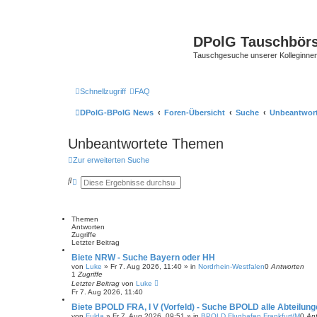
DPolG Tauschbör
Tauschgesuche unserer Kolleginnen
Schnellzugriff
FAQ
DPolG-BPolG News
Foren-Übersicht
Suche
Unbeantwor
Unbeantwortete Themen
Zur erweiterten Suche
S
E
u
r
c
w
h
e
e
i
Themen
t
Antworten
e
Zugriffe
r
Letzter Beitrag
t
e
Biete NRW - Suche Bayern oder HH
S
von
Luke
»
Fr 7. Aug 2026, 11:40
» in
Nordrhein-Westfalen
0
Antworten
u
1
Zugriffe
c
Letzter Beitrag
von
Luke
h
Fr 7. Aug 2026, 11:40
e
Biete BPOLD FRA, I V (Vorfeld) - Suche BPOLD alle Abteilu
von
Fulda
»
Fr 7. Aug 2026, 09:51
» in
BPOLD Flughafen Frankfurt/M
0
An