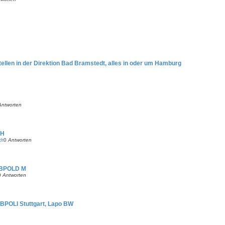
ellen in der Direktion Bad Bramstedt, alles in oder um Hamburg
Antworten
HH
dt
0
Antworten
n/BPOLD M
0
Antworten
 BPOLI Stuttgart, Lapo BW