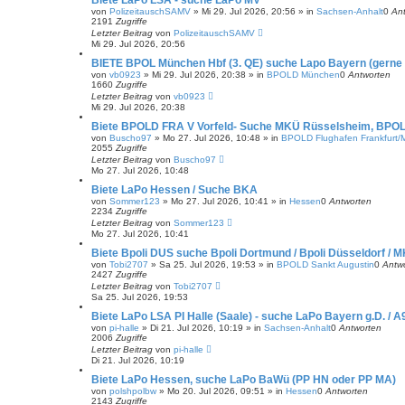
Biete LaPo LSA - suche LaPo MV
von
PolizeitauschSAMV
»
Mi 29. Jul 2026, 20:56
» in
Sachsen-Anhalt
0
An
2191
Zugriffe
Letzter Beitrag
von
PolizeitauschSAMV
Mi 29. Jul 2026, 20:56
BIETE BPOL München Hbf (3. QE) suche Lapo Bayern (gerne
von
vb0923
»
Mi 29. Jul 2026, 20:38
» in
BPOLD München
0
Antworten
1660
Zugriffe
Letzter Beitrag
von
vb0923
Mi 29. Jul 2026, 20:38
Biete BPOLD FRA V Vorfeld- Suche MKÜ Rüsselsheim, BPOL
von
Buscho97
»
Mo 27. Jul 2026, 10:48
» in
BPOLD Flughafen Frankfurt/
2055
Zugriffe
Letzter Beitrag
von
Buscho97
Mo 27. Jul 2026, 10:48
Biete LaPo Hessen / Suche BKA
von
Sommer123
»
Mo 27. Jul 2026, 10:41
» in
Hessen
0
Antworten
2234
Zugriffe
Letzter Beitrag
von
Sommer123
Mo 27. Jul 2026, 10:41
Biete Bpoli DUS suche Bpoli Dortmund / Bpoli Düsseldorf / M
von
Tobi2707
»
Sa 25. Jul 2026, 19:53
» in
BPOLD Sankt Augustin
0
Antw
2427
Zugriffe
Letzter Beitrag
von
Tobi2707
Sa 25. Jul 2026, 19:53
Biete LaPo LSA PI Halle (Saale) - suche LaPo Bayern g.D. / A
von
pi-halle
»
Di 21. Jul 2026, 10:19
» in
Sachsen-Anhalt
0
Antworten
2006
Zugriffe
Letzter Beitrag
von
pi-halle
Di 21. Jul 2026, 10:19
Biete LaPo Hessen, suche LaPo BaWü (PP HN oder PP MA)
von
polshpolbw
»
Mo 20. Jul 2026, 09:51
» in
Hessen
0
Antworten
2143
Zugriffe