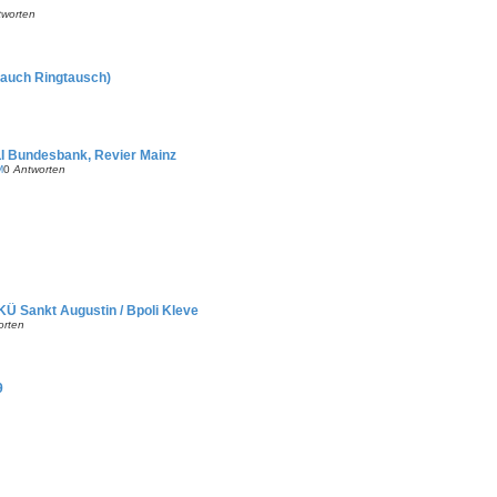
tworten
 auch Ringtausch)
I Bundesbank, Revier Mainz
M
0
Antworten
KÜ Sankt Augustin / Bpoli Kleve
orten
9