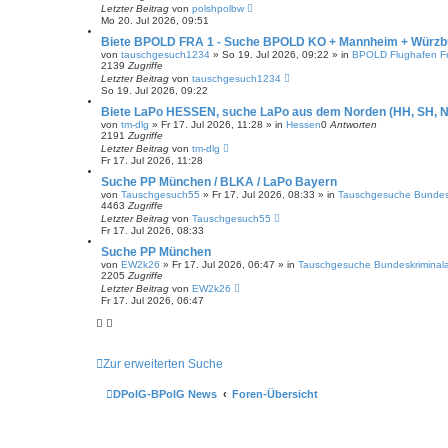
Letzter Beitrag
von
polshpolbw
Mo 20. Jul 2026, 09:51
Biete BPOLD FRA 1 - Suche BPOLD KO + Mannheim + Würzb
von
tauschgesuch1234
»
So 19. Jul 2026, 09:22
» in
BPOLD Flughafen Fr
2139
Zugriffe
Letzter Beitrag
von
tauschgesuch1234
So 19. Jul 2026, 09:22
Biete LaPo HESSEN, suche LaPo aus dem Norden (HH, SH, N
von
tm-dlg
»
Fr 17. Jul 2026, 11:28
» in
Hessen
0
Antworten
2191
Zugriffe
Letzter Beitrag
von
tm-dlg
Fr 17. Jul 2026, 11:28
Suche PP München / BLKA / LaPo Bayern
von
Tauschgesuch55
»
Fr 17. Jul 2026, 08:33
» in
Tauschgesuche Bundesk
4463
Zugriffe
Letzter Beitrag
von
Tauschgesuch55
Fr 17. Jul 2026, 08:33
Suche PP München
von
EW2k26
»
Fr 17. Jul 2026, 06:47
» in
Tauschgesuche Bundeskriminal
2205
Zugriffe
Letzter Beitrag
von
EW2k26
Fr 17. Jul 2026, 06:47
Zur erweiterten Suche
DPolG-BPolG News
Foren-Übersicht