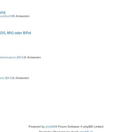
urg
ankfurt/M
0
Antworten
DS, MV) oder BPol
riminalamt (BKA)
0
Antworten
amt (BKA)
0
Antworten
Powered by
phpBB
® Forum Software © phpBB Limited
Deutsche Übersetzung durch
phpBB.de