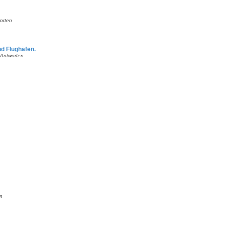
orten
nd Flughäfen.
Antworten
n