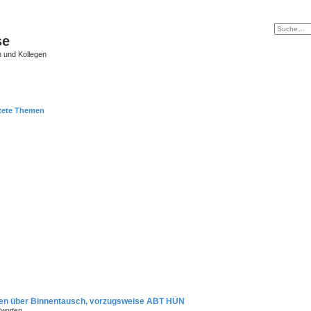
se
 und Kollegen
tete Themen
ngen über Binnentausch, vorzugsweise ABT HÜN
tworten