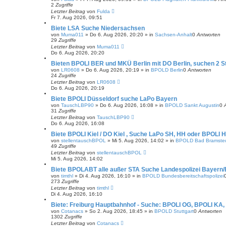
2
Zugriffe
Letzter Beitrag
von
Fulda
Fr 7. Aug 2026, 09:51
Biete LSA Suche Niedersachsen
von
Muma011
»
Do 6. Aug 2026, 20:20
» in
Sachsen-Anhalt
0
Antworten
29
Zugriffe
Letzter Beitrag
von
Muma011
Do 6. Aug 2026, 20:20
Bieten BPOLI BER und MKÜ Berlin mit DO Berlin, suchen 2 St
von
LR0608
»
Do 6. Aug 2026, 20:19
» in
BPOLD Berlin
0
Antworten
24
Zugriffe
Letzter Beitrag
von
LR0608
Do 6. Aug 2026, 20:19
Biete BPOLI Düsseldorf suche LaPo Bayern
von
TauschLBP90
»
Do 6. Aug 2026, 16:08
» in
BPOLD Sankt Augustin
0
31
Zugriffe
Letzter Beitrag
von
TauschLBP90
Do 6. Aug 2026, 16:08
Biete BPOLI Kiel / DO Kiel , Suche LaPo SH, HH oder BPOLI 
von
stellentauschBPOL
»
Mi 5. Aug 2026, 14:02
» in
BPOLD Bad Bramste
49
Zugriffe
Letzter Beitrag
von
stellentauschBPOL
Mi 5. Aug 2026, 14:02
Biete BPOLABT alle außer STA Suche Landespolizei Bayer
von
timthl
»
Di 4. Aug 2026, 16:10
» in
BPOLD Bundesbereitschaftspolizei
273
Zugriffe
Letzter Beitrag
von
timthl
Di 4. Aug 2026, 16:10
Biete: Freiburg Hauptbahnhof - Suche: BPOLI OG, BPOLI KA,
von
Cotanacs
»
So 2. Aug 2026, 18:45
» in
BPOLD Stuttgart
0
Antworten
1302
Zugriffe
Letzter Beitrag
von
Cotanacs