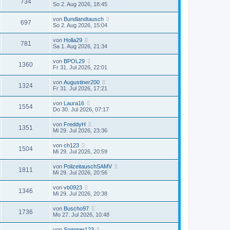
734
So 2. Aug 2026, 18:45
von
Bundlandtausch
697
So 2. Aug 2026, 15:04
von
Holla29
781
Sa 1. Aug 2026, 21:34
von
BPOL29
1360
Fr 31. Jul 2026, 22:01
von
Augustiner200
1324
Fr 31. Jul 2026, 17:21
von
Laura16
1554
Do 30. Jul 2026, 07:17
von
FreddyH
1351
Mi 29. Jul 2026, 23:36
von
ch123
1504
Mi 29. Jul 2026, 20:59
von
PolizeitauschSAMV
1811
Mi 29. Jul 2026, 20:56
von
vb0923
1346
Mi 29. Jul 2026, 20:38
von
Buscho97
1736
Mo 27. Jul 2026, 10:48
von
Sommer123