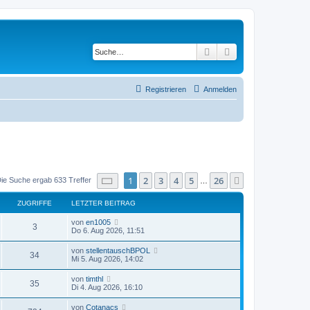
Suche
Erweiterte Suche
Registrieren
Anmelden
Seite
1
von
26
1
2
3
4
5
26
Nächste
ie Suche ergab 633 Treffer
…
ZUGRIFFE
LETZTER BEITRAG
von
en1005
3
Do 6. Aug 2026, 11:51
von
stellentauschBPOL
34
Mi 5. Aug 2026, 14:02
von
timthl
35
Di 4. Aug 2026, 16:10
von
Cotanacs