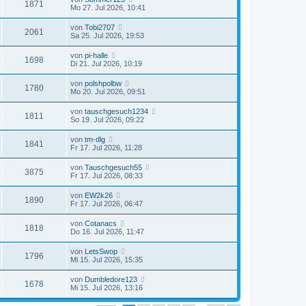
1871
Mo 27. Jul 2026, 10:41
von
Tobi2707
2061
Sa 25. Jul 2026, 19:53
von
pi-halle
1698
Di 21. Jul 2026, 10:19
von
polshpolbw
1780
Mo 20. Jul 2026, 09:51
von
tauschgesuch1234
1811
So 19. Jul 2026, 09:22
von
tm-dlg
1841
Fr 17. Jul 2026, 11:28
von
Tauschgesuch55
3875
Fr 17. Jul 2026, 08:33
von
EW2k26
1890
Fr 17. Jul 2026, 06:47
von
Cotanacs
1818
Do 16. Jul 2026, 11:47
von
LetsSwop
1796
Mi 15. Jul 2026, 15:35
von
Dumbledore123
1678
Mi 15. Jul 2026, 13:16