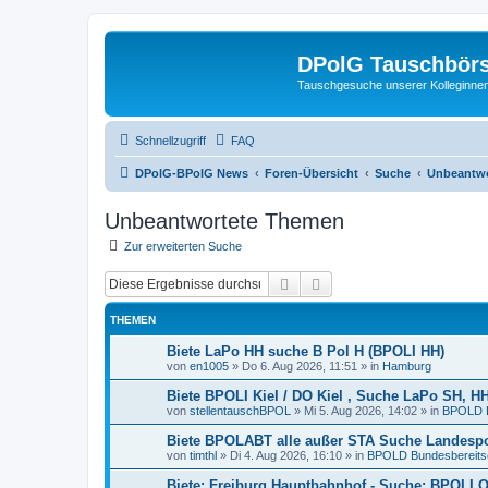
DPolG Tauschbör
Tauschgesuche unserer Kolleginnen
Schnellzugriff
FAQ
DPolG-BPolG News
Foren-Übersicht
Suche
Unbeantw
Unbeantwortete Themen
Zur erweiterten Suche
Suche
Erweiterte Suche
THEMEN
Biete LaPo HH suche B Pol H (BPOLI HH)
von
en1005
»
Do 6. Aug 2026, 11:51
» in
Hamburg
Biete BPOLI Kiel / DO Kiel , Suche LaPo SH, 
von
stellentauschBPOL
»
Mi 5. Aug 2026, 14:02
» in
BPOLD B
Biete BPOLABT alle außer STA Suche Landesp
von
timthl
»
Di 4. Aug 2026, 16:10
» in
BPOLD Bundesbereitsc
Biete: Freiburg Hauptbahnhof - Suche: BPOLI 