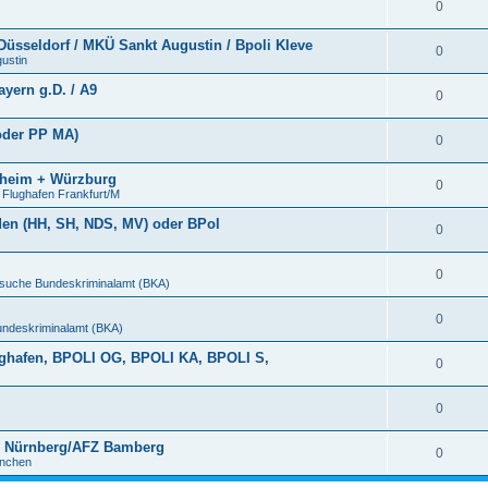
0
Düsseldorf / MKÜ Sankt Augustin / Bpoli Kleve
0
ustin
ayern g.D. / A9
0
oder PP MA)
0
heim + Würzburg
0
Flughafen Frankfurt/M
en (HH, SH, NDS, MV) oder BPol
0
0
suche Bundeskriminalamt (BKA)
0
ndeskriminalamt (BKA)
Flughafen, BPOLI OG, BPOLI KA, BPOLI S,
0
0
I Nürnberg/AFZ Bamberg
0
nchen