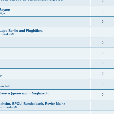
0
 Bayern
0
tgart
0
g
 Lapo Berlin und Flughäfen.
0
Frankfurt/M
0
0
0
0
in
0
-Anhalt
ayern (gerne auch Ringtausch)
0
lsheim, BPOLI Bundesbank, Revier Mainz
0
n Frankfurt/M