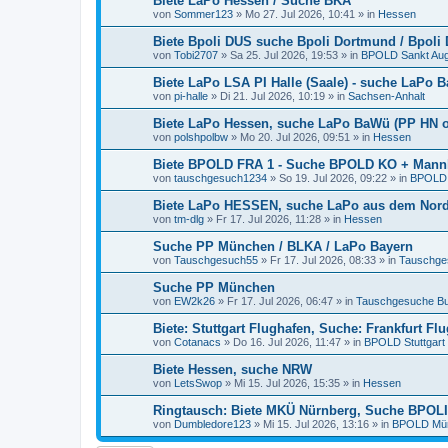
Biete LaPo Hessen / Suche BKA
von
Sommer123
»
Mo 27. Jul 2026, 10:41
» in
Hessen
Biete Bpoli DUS suche Bpoli Dortmund / Bpoli 
von
Tobi2707
»
Sa 25. Jul 2026, 19:53
» in
BPOLD Sankt Aug
Biete LaPo LSA PI Halle (Saale) - suche LaPo B
von
pi-halle
»
Di 21. Jul 2026, 10:19
» in
Sachsen-Anhalt
Biete LaPo Hessen, suche LaPo BaWü (PP HN 
von
polshpolbw
»
Mo 20. Jul 2026, 09:51
» in
Hessen
Biete BPOLD FRA 1 - Suche BPOLD KO + Mann
von
tauschgesuch1234
»
So 19. Jul 2026, 09:22
» in
BPOLD 
Biete LaPo HESSEN, suche LaPo aus dem Nord
von
tm-dlg
»
Fr 17. Jul 2026, 11:28
» in
Hessen
Suche PP München / BLKA / LaPo Bayern
von
Tauschgesuch55
»
Fr 17. Jul 2026, 08:33
» in
Tauschge
Suche PP München
von
EW2k26
»
Fr 17. Jul 2026, 06:47
» in
Tauschgesuche Bu
Biete: Stuttgart Flughafen, Suche: Frankfurt 
von
Cotanacs
»
Do 16. Jul 2026, 11:47
» in
BPOLD Stuttgart
Biete Hessen, suche NRW
von
LetsSwop
»
Mi 15. Jul 2026, 15:35
» in
Hessen
Ringtausch: Biete MKÜ Nürnberg, Suche BPOL
von
Dumbledore123
»
Mi 15. Jul 2026, 13:16
» in
BPOLD Mü