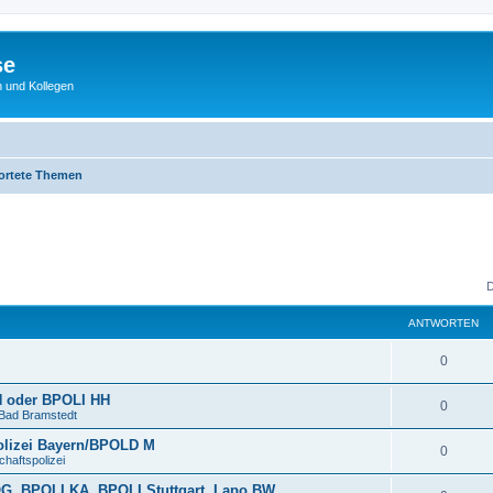
se
 und Kollegen
ortete Themen
D
ANTWORTEN
0
HH oder BPOLI HH
0
ad Bramstedt
olizei Bayern/BPOLD M
0
haftspolizei
OG, BPOLI KA, BPOLI Stuttgart, Lapo BW