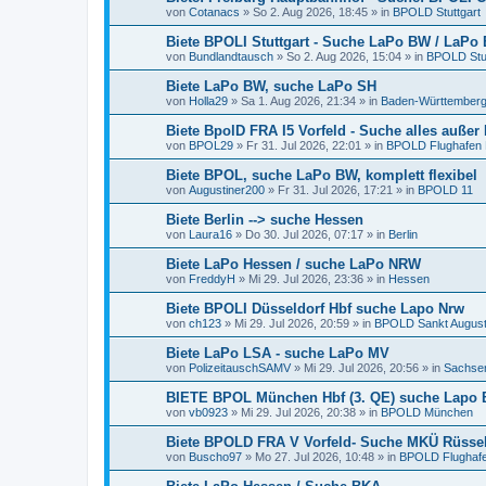
von
Cotanacs
»
So 2. Aug 2026, 18:45
» in
BPOLD Stuttgart
Biete BPOLI Stuttgart - Suche LaPo BW / LaPo
von
Bundlandtausch
»
So 2. Aug 2026, 15:04
» in
BPOLD Stut
Biete LaPo BW, suche LaPo SH
von
Holla29
»
Sa 1. Aug 2026, 21:34
» in
Baden-Württember
Biete BpolD FRA I5 Vorfeld - Suche alles außer
von
BPOL29
»
Fr 31. Jul 2026, 22:01
» in
BPOLD Flughafen 
Biete BPOL, suche LaPo BW, komplett flexibel
von
Augustiner200
»
Fr 31. Jul 2026, 17:21
» in
BPOLD 11
Biete Berlin --> suche Hessen
von
Laura16
»
Do 30. Jul 2026, 07:17
» in
Berlin
Biete LaPo Hessen / suche LaPo NRW
von
FreddyH
»
Mi 29. Jul 2026, 23:36
» in
Hessen
Biete BPOLI Düsseldorf Hbf suche Lapo Nrw
von
ch123
»
Mi 29. Jul 2026, 20:59
» in
BPOLD Sankt August
Biete LaPo LSA - suche LaPo MV
von
PolizeitauschSAMV
»
Mi 29. Jul 2026, 20:56
» in
Sachsen
BIETE BPOL München Hbf (3. QE) suche Lapo B
von
vb0923
»
Mi 29. Jul 2026, 20:38
» in
BPOLD München
Biete BPOLD FRA V Vorfeld- Suche MKÜ Rüsse
von
Buscho97
»
Mo 27. Jul 2026, 10:48
» in
BPOLD Flughafe