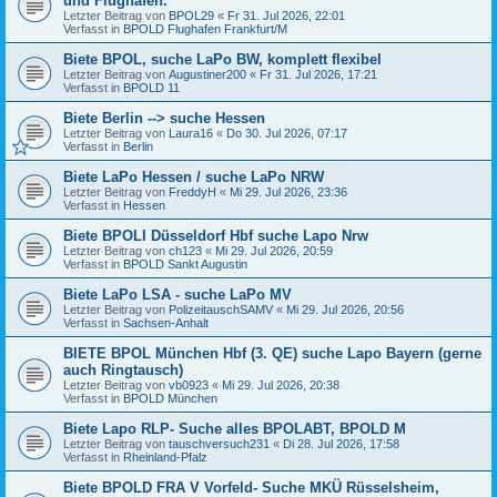
und Flughäfen.
Letzter Beitrag von
BPOL29
«
Fr 31. Jul 2026, 22:01
Verfasst in
BPOLD Flughafen Frankfurt/M
Biete BPOL, suche LaPo BW, komplett flexibel
Letzter Beitrag von
Augustiner200
«
Fr 31. Jul 2026, 17:21
Verfasst in
BPOLD 11
Biete Berlin --> suche Hessen
Letzter Beitrag von
Laura16
«
Do 30. Jul 2026, 07:17
Verfasst in
Berlin
Biete LaPo Hessen / suche LaPo NRW
Letzter Beitrag von
FreddyH
«
Mi 29. Jul 2026, 23:36
Verfasst in
Hessen
Biete BPOLI Düsseldorf Hbf suche Lapo Nrw
Letzter Beitrag von
ch123
«
Mi 29. Jul 2026, 20:59
Verfasst in
BPOLD Sankt Augustin
Biete LaPo LSA - suche LaPo MV
Letzter Beitrag von
PolizeitauschSAMV
«
Mi 29. Jul 2026, 20:56
Verfasst in
Sachsen-Anhalt
BIETE BPOL München Hbf (3. QE) suche Lapo Bayern (gerne
auch Ringtausch)
Letzter Beitrag von
vb0923
«
Mi 29. Jul 2026, 20:38
Verfasst in
BPOLD München
Biete Lapo RLP- Suche alles BPOLABT, BPOLD M
Letzter Beitrag von
tauschversuch231
«
Di 28. Jul 2026, 17:58
Verfasst in
Rheinland-Pfalz
Biete BPOLD FRA V Vorfeld- Suche MKÜ Rüsselsheim,