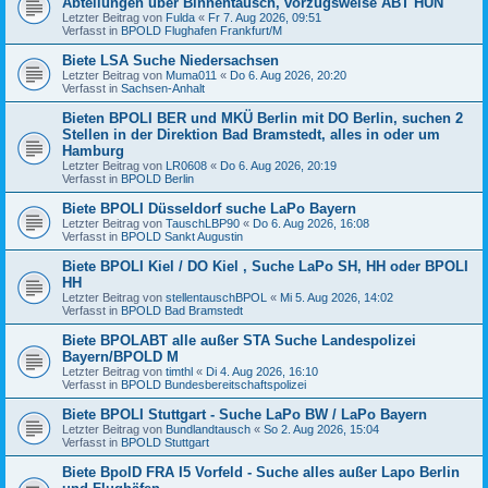
Abteilungen über Binnentausch, vorzugsweise ABT HÜN
Letzter Beitrag von
Fulda
«
Fr 7. Aug 2026, 09:51
Verfasst in
BPOLD Flughafen Frankfurt/M
Biete LSA Suche Niedersachsen
Letzter Beitrag von
Muma011
«
Do 6. Aug 2026, 20:20
Verfasst in
Sachsen-Anhalt
Bieten BPOLI BER und MKÜ Berlin mit DO Berlin, suchen 2
Stellen in der Direktion Bad Bramstedt, alles in oder um
Hamburg
Letzter Beitrag von
LR0608
«
Do 6. Aug 2026, 20:19
Verfasst in
BPOLD Berlin
Biete BPOLI Düsseldorf suche LaPo Bayern
Letzter Beitrag von
TauschLBP90
«
Do 6. Aug 2026, 16:08
Verfasst in
BPOLD Sankt Augustin
Biete BPOLI Kiel / DO Kiel , Suche LaPo SH, HH oder BPOLI
HH
Letzter Beitrag von
stellentauschBPOL
«
Mi 5. Aug 2026, 14:02
Verfasst in
BPOLD Bad Bramstedt
Biete BPOLABT alle außer STA Suche Landespolizei
Bayern/BPOLD M
Letzter Beitrag von
timthl
«
Di 4. Aug 2026, 16:10
Verfasst in
BPOLD Bundesbereitschaftspolizei
Biete BPOLI Stuttgart - Suche LaPo BW / LaPo Bayern
Letzter Beitrag von
Bundlandtausch
«
So 2. Aug 2026, 15:04
Verfasst in
BPOLD Stuttgart
Biete BpolD FRA I5 Vorfeld - Suche alles außer Lapo Berlin