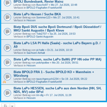
BPOLI Bundesbank, Revier Mainz
Letzter Beitrag von
Buscho97
«
Mo 27. Jul 2026, 10:48
Verfasst in
BPOLD Flughafen Frankfurt/M
Biete LaPo Hessen / Suche BKA
Letzter Beitrag von
Sommer123
«
Mo 27. Jul 2026, 10:41
Verfasst in
Hessen
Biete Bpoli DUS suche Bpoli Dortmund / Bpoli Düsseldorf /
MKÜ Sankt Augustin / Bpoli Kleve
Letzter Beitrag von
Tobi2707
«
Sa 25. Jul 2026, 19:53
Verfasst in
BPOLD Sankt Augustin
Biete LaPo LSA PI Halle (Saale) - suche LaPo Bayern g.D. /
A9
Letzter Beitrag von
pi-halle
«
Di 21. Jul 2026, 10:19
Verfasst in
Sachsen-Anhalt
Biete LaPo Hessen, suche LaPo BaWü (PP HN oder PP MA)
Letzter Beitrag von
polshpolbw
«
Mo 20. Jul 2026, 09:51
Verfasst in
Hessen
Biete BPOLD FRA 1 - Suche BPOLD KO + Mannheim +
Würzburg
Letzter Beitrag von
tauschgesuch1234
«
So 19. Jul 2026, 09:22
Verfasst in
BPOLD Flughafen Frankfurt/M
Biete LaPo HESSEN, suche LaPo aus dem Norden (HH, SH,
NDS, MV) oder BPol
Letzter Beitrag von
tm-dlg
«
Fr 17. Jul 2026, 11:28
Verfasst in
Hessen