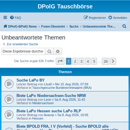
DPolG Tauschbörse
FAQ
Registrieren
Anmelden
S
DPolG-BPolG News
Foren-Übersicht
Suche
Unbeantwortete Themen
u
Unbeantwortete Themen
c
Zur erweiterten Suche
h
Suche
Erweiterte Suche
e
Seite
1
von
26
1
2
3
4
5
26
Nächst
Die Suche ergab 636 Treffer
…
Themen
Suche LaPo BY
Letzter Beitrag von
Lisa9
«
Mo 10. Aug 2026, 07:59
Verfasst in
Tauschgesuche Bundeskriminalamt (BKA)
Biete LaPo Niedersachsen-Suche NRW
Letzter Beitrag von
Leon
«
Sa 8. Aug 2026, 11:43
Verfasst in
Niedersachsen
Biete LaPo Hessen suche LaPo RLP
Letzter Beitrag von
lisasop
«
Sa 8. Aug 2026, 10:05
Verfasst in
Hessen
Biete BPOLD FRA, I V (Vorfeld) - Suche BPOLD alle