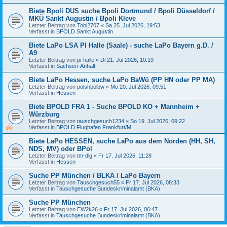
Biete Bpoli DUS suche Bpoli Dortmund / Bpoli Düsseldorf /
MKÜ Sankt Augustin / Bpoli Kleve
Letzter Beitrag von
Tobi2707
«
Sa 25. Jul 2026, 19:53
Verfasst in
BPOLD Sankt Augustin
Biete LaPo LSA PI Halle (Saale) - suche LaPo Bayern g.D. /
A9
Letzter Beitrag von
pi-halle
«
Di 21. Jul 2026, 10:19
Verfasst in
Sachsen-Anhalt
Biete LaPo Hessen, suche LaPo BaWü (PP HN oder PP MA)
Letzter Beitrag von
polshpolbw
«
Mo 20. Jul 2026, 09:51
Verfasst in
Hessen
Biete BPOLD FRA 1 - Suche BPOLD KO + Mannheim +
Würzburg
Letzter Beitrag von
tauschgesuch1234
«
So 19. Jul 2026, 09:22
Verfasst in
BPOLD Flughafen Frankfurt/M
Biete LaPo HESSEN, suche LaPo aus dem Norden (HH, SH,
NDS, MV) oder BPol
Letzter Beitrag von
tm-dlg
«
Fr 17. Jul 2026, 11:28
Verfasst in
Hessen
Suche PP München / BLKA / LaPo Bayern
Letzter Beitrag von
Tauschgesuch55
«
Fr 17. Jul 2026, 08:33
Verfasst in
Tauschgesuche Bundeskriminalamt (BKA)
Suche PP München
Letzter Beitrag von
EW2k26
«
Fr 17. Jul 2026, 06:47
Verfasst in
Tauschgesuche Bundeskriminalamt (BKA)