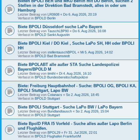
Bieten BPOLI BER und MKÜ Berlin mit DO Berlin, suchen 2
Stellen in der Direktion Bad Bramstedt, alles in oder um
Hamburg
Letzter Beitrag von
LR0608
«
Do 6. Aug 2026, 20:19
Verfasst in
BPOLD Berlin
Biete BPOLI Düsseldorf suche LaPo Bayern
Letzter Beitrag von
TauschLBP90
«
Do 6. Aug 2026, 16:08
Verfasst in
BPOLD Sankt Augustin
Biete BPOLI Kiel / DO Kiel , Suche LaPo SH, HH oder BPOLI
HH
Letzter Beitrag von
stellentauschBPOL
«
Mi 5. Aug 2026, 14:02
Verfasst in
BPOLD Bad Bramstedt
Biete BPOLABT alle außer STA Suche Landespolizei
Bayern/BPOLD M
Letzter Beitrag von
timthl
«
Di 4. Aug 2026, 16:10
Verfasst in
BPOLD Bundesbereitschaftspolizei
Biete: Freiburg Hauptbahnhof - Suche: BPOLI OG, BPOLI KA,
BPOLI Stuttgart, Lapo BW
Letzter Beitrag von
Cotanacs
«
So 2. Aug 2026, 18:45
Verfasst in
BPOLD Stuttgart
Biete BPOLI Stuttgart - Suche LaPo BW / LaPo Bayern
Letzter Beitrag von
Bundlandtausch
«
So 2. Aug 2026, 15:04
Verfasst in
BPOLD Stuttgart
Biete BpolD FRA I5 Vorfeld - Suche alles außer Lapo Berlin
und Flughäfen.
Letzter Beitrag von
BPOL29
«
Fr 31. Jul 2026, 22:01
Verfasst in
BPOLD Flughafen Frankfurt/M