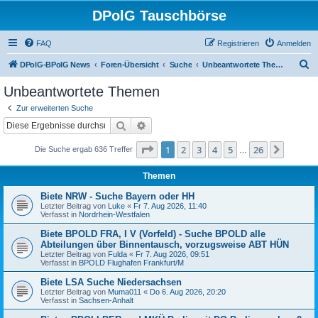
DPolG Tauschbörse
FAQ
Registrieren
Anmelden
S
DPolG-BPolG News
Foren-Übersicht
Suche
Unbeantwortete Themen
u
Unbeantwortete Themen
c
Zur erweiterten Suche
h
Suche
Erweiterte Suche
e
Seite
1
von
26
1
2
3
4
5
26
Nächst
Die Suche ergab 636 Treffer
…
Themen
Biete NRW - Suche Bayern oder HH
Letzter Beitrag von
Luke
«
Fr 7. Aug 2026, 11:40
Verfasst in
Nordrhein-Westfalen
Biete BPOLD FRA, I V (Vorfeld) - Suche BPOLD alle
Abteilungen über Binnentausch, vorzugsweise ABT HÜN
Letzter Beitrag von
Fulda
«
Fr 7. Aug 2026, 09:51
Verfasst in
BPOLD Flughafen Frankfurt/M
Biete LSA Suche Niedersachsen
Letzter Beitrag von
Muma011
«
Do 6. Aug 2026, 20:20
Verfasst in
Sachsen-Anhalt