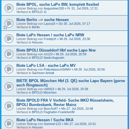
Biete BPOL, suche LaPo BW, komplett flexibel
Letzter Beitrag von
Augustiner200
«
Fr 31. Jul 2026, 17:21
Verfasst in
BPOLD 11
Biete Berlin --> suche Hessen
Letzter Beitrag von
Laura16
«
Do 30. Jul 2026, 07:17
Verfasst in
Berlin
Biete LaPo Hessen / suche LaPo NRW
Letzter Beitrag von
FreddyH
«
Mi 29. Jul 2026, 23:36
Verfasst in
Hessen
Biete BPOLI Düsseldorf Hbf suche Lapo Nrw
Letzter Beitrag von
ch123
«
Mi 29. Jul 2026, 20:59
Verfasst in
BPOLD Sankt Augustin
Biete LaPo LSA - suche LaPo MV
Letzter Beitrag von
PolizeitauschSAMV
«
Mi 29. Jul 2026, 20:56
Verfasst in
Sachsen-Anhalt
BIETE BPOL München Hbf (3. QE) suche Lapo Bayern (gerne
auch Ringtausch)
Letzter Beitrag von
vb0923
«
Mi 29. Jul 2026, 20:38
Verfasst in
BPOLD München
Biete BPOLD FRA V Vorfeld- Suche MKÜ Rüsselsheim,
BPOLI Bundesbank, Revier Mainz
Letzter Beitrag von
Buscho97
«
Mo 27. Jul 2026, 10:48
Verfasst in
BPOLD Flughafen Frankfurt/M
Biete LaPo Hessen / Suche BKA
Letzter Beitrag von
Sommer123
«
Mo 27. Jul 2026, 10:41
Verfasst in
Hessen