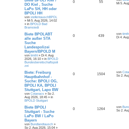
Biete BPOLI Kiel /
0
55
Mi 5. Au
DO Kiel , Suche
LaPo SH, HH oder
BPOLI HH
von
stellentauschBPOL
»
Mi 5. Aug 2026, 14:02
» in
BPOLD Bad
Bramstedt
Biete BPOLABT
von
timth
0
439
Di 4. Au
alle außer STA
Suche
Landespolizei
Bayern/BPOLD M
von
timthl
»
Di 4. Aug
2026, 16:10
» in
BPOLD
Bundesbereitschaftspoli
zei
Biete: Freiburg
von
Cot
0
1504
So 2. Au
Hauptbahnhof -
Suche: BPOLI OG,
BPOLI KA, BPOLI
Stuttgart, Lapo BW
von
Cotanacs
»
So 2.
Aug 2026, 18:45
» in
BPOLD Stuttgart
Biete BPOLI
von
Bund
0
1264
So 2. Au
Stuttgart - Suche
LaPo BW / LaPo
Bayern
von
Bundlandtausch
»
So 2. Aug 2026, 15:04
»