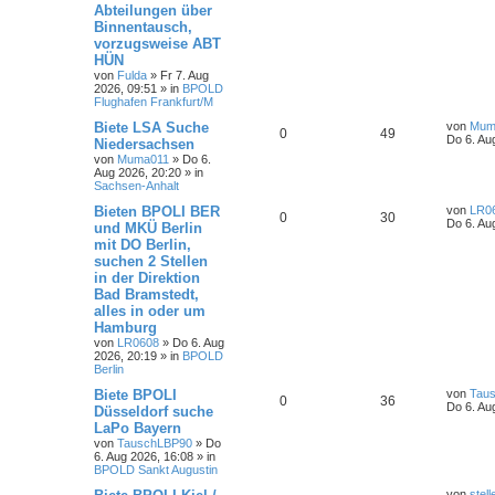
Abteilungen über
Binnentausch,
vorzugsweise ABT
HÜN
von
Fulda
»
Fr 7. Aug
2026, 09:51
» in
BPOLD
Flughafen Frankfurt/M
Biete LSA Suche
von
Mum
0
49
Do 6. Au
Niedersachsen
von
Muma011
»
Do 6.
Aug 2026, 20:20
» in
Sachsen-Anhalt
Bieten BPOLI BER
von
LR0
0
30
Do 6. Au
und MKÜ Berlin
mit DO Berlin,
suchen 2 Stellen
in der Direktion
Bad Bramstedt,
alles in oder um
Hamburg
von
LR0608
»
Do 6. Aug
2026, 20:19
» in
BPOLD
Berlin
Biete BPOLI
von
Tau
0
36
Do 6. Au
Düsseldorf suche
LaPo Bayern
von
TauschLBP90
»
Do
6. Aug 2026, 16:08
» in
BPOLD Sankt Augustin
von
stel