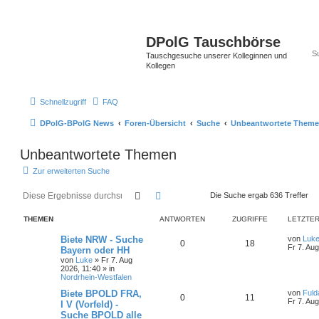
DPolG Tauschbörse
Tauschgesuche unserer Kolleginnen und
Kollegen
Schnellzugriff
FAQ
DPolG-BPolG News
Foren-Übersicht
Suche
Unbeantwortete Them
Unbeantwortete Themen
Zur erweiterten Suche
Suche
Erweiterte Suche
Die Suche ergab 636 Treffer
THEMEN
ANTWORTEN
ZUGRIFFE
LETZTER
Biete NRW - Suche
von
Luk
0
18
Fr 7. Au
Bayern oder HH
von
Luke
»
Fr 7. Aug
2026, 11:40
» in
Nordrhein-Westfalen
Biete BPOLD FRA,
von
Fuld
0
11
Fr 7. Au
I V (Vorfeld) -
Suche BPOLD alle