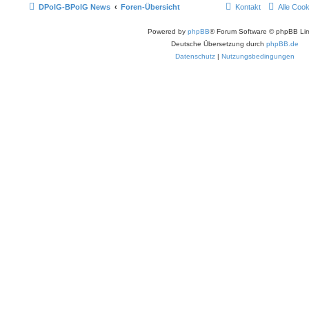
DPolG-BPolG News
Foren-Übersicht
Kontakt
Alle Coo
Powered by
phpBB
® Forum Software © phpBB Lim
Deutsche Übersetzung durch
phpBB.de
Datenschutz
|
Nutzungsbedingungen