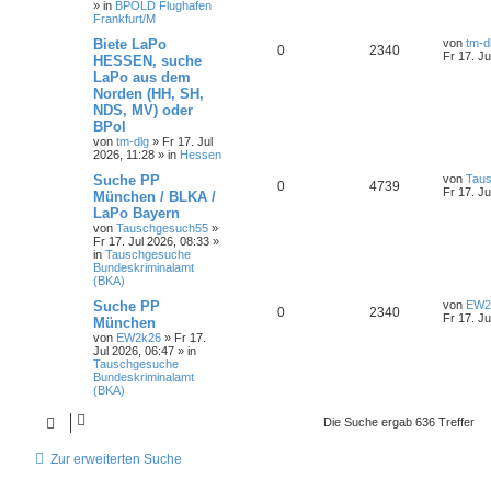
» in
BPOLD Flughafen
Frankfurt/M
Biete LaPo
von
tm-d
0
2340
Fr 17. Ju
HESSEN, suche
LaPo aus dem
Norden (HH, SH,
NDS, MV) oder
BPol
von
tm-dlg
»
Fr 17. Jul
2026, 11:28
» in
Hessen
Suche PP
von
Tau
0
4739
Fr 17. Ju
München / BLKA /
LaPo Bayern
von
Tauschgesuch55
»
Fr 17. Jul 2026, 08:33
»
in
Tauschgesuche
Bundeskriminalamt
(BKA)
Suche PP
von
EW2
0
2340
Fr 17. Ju
München
von
EW2k26
»
Fr 17.
Jul 2026, 06:47
» in
Tauschgesuche
Bundeskriminalamt
(BKA)
Die Suche ergab 636 Treffer
Zur erweiterten Suche