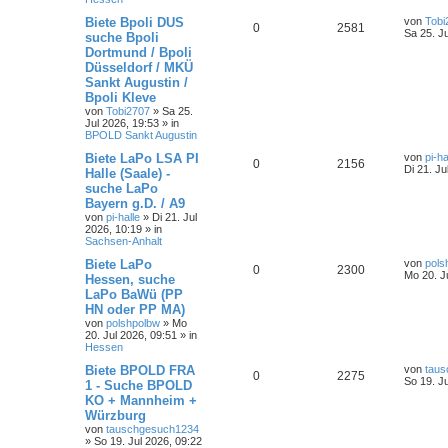
Biete Bpoli DUS
von
Tobi
0
2581
Sa 25. J
suche Bpoli
Dortmund / Bpoli
Düsseldorf / MKÜ
Sankt Augustin /
Bpoli Kleve
von
Tobi2707
»
Sa 25.
Jul 2026, 19:53
» in
BPOLD Sankt Augustin
Biete LaPo LSA PI
von
pi-ha
0
2156
Di 21. Ju
Halle (Saale) -
suche LaPo
Bayern g.D. / A9
von
pi-halle
»
Di 21. Jul
2026, 10:19
» in
Sachsen-Anhalt
Biete LaPo
von
pols
0
2300
Mo 20. J
Hessen, suche
LaPo BaWü (PP
HN oder PP MA)
von
polshpolbw
»
Mo
20. Jul 2026, 09:51
» in
Hessen
Biete BPOLD FRA
von
tau
0
2275
So 19. J
1 - Suche BPOLD
KO + Mannheim +
Würzburg
von
tauschgesuch1234
»
So 19. Jul 2026, 09:22