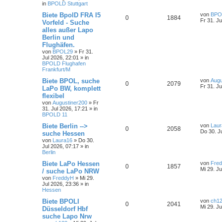
in
BPOLD Stuttgart
Biete BpolD FRA I5
von
BPO
0
1884
Fr 31. Ju
Vorfeld - Suche
alles außer Lapo
Berlin und
Flughäfen.
von
BPOL29
»
Fr 31.
Jul 2026, 22:01
» in
BPOLD Flughafen
Frankfurt/M
Biete BPOL, suche
von
Augu
0
2079
Fr 31. Ju
LaPo BW, komplett
flexibel
von
Augustiner200
»
Fr
31. Jul 2026, 17:21
» in
BPOLD 11
Biete Berlin -->
von
Laur
0
2058
Do 30. J
suche Hessen
von
Laura16
»
Do 30.
Jul 2026, 07:17
» in
Berlin
Biete LaPo Hessen
von
Fre
0
1857
Mi 29. Ju
/ suche LaPo NRW
von
FreddyH
»
Mi 29.
Jul 2026, 23:36
» in
Hessen
Biete BPOLI
von
ch1
0
2041
Mi 29. Ju
Düsseldorf Hbf
suche Lapo Nrw