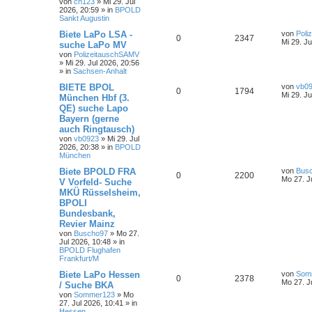
von
ch123
»
Mi 29. Jul
2026, 20:59
» in
BPOLD
Sankt Augustin
Biete LaPo LSA -
von
Poli
0
2347
Mi 29. Ju
suche LaPo MV
von
PolizeitauschSAMV
»
Mi 29. Jul 2026, 20:56
» in
Sachsen-Anhalt
BIETE BPOL
von
vb0
0
1794
Mi 29. Ju
München Hbf (3.
QE) suche Lapo
Bayern (gerne
auch Ringtausch)
von
vb0923
»
Mi 29. Jul
2026, 20:38
» in
BPOLD
München
Biete BPOLD FRA
von
Bus
0
2200
Mo 27. J
V Vorfeld- Suche
MKÜ Rüsselsheim,
BPOLI
Bundesbank,
Revier Mainz
von
Buscho97
»
Mo 27.
Jul 2026, 10:48
» in
BPOLD Flughafen
Frankfurt/M
Biete LaPo Hessen
von
Som
0
2378
Mo 27. J
/ Suche BKA
von
Sommer123
»
Mo
27. Jul 2026, 10:41
» in
Hessen