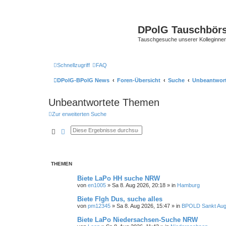
DPolG Tauschbör
Tauschgesuche unserer Kolleginnen
Schnellzugriff
FAQ
DPolG-BPolG News
Foren-Übersicht
Suche
Unbeantwor
Unbeantwortete Themen
Zur erweiterten Suche
Suche
Erweiterte Suche
THEMEN
Biete LaPo HH suche NRW
von
en1005
»
Sa 8. Aug 2026, 20:18
» in
Hamburg
Biete Flgh Dus, suche alles
von
pm12345
»
Sa 8. Aug 2026, 15:47
» in
BPOLD Sankt Aug
Biete LaPo Niedersachsen-Suche NRW