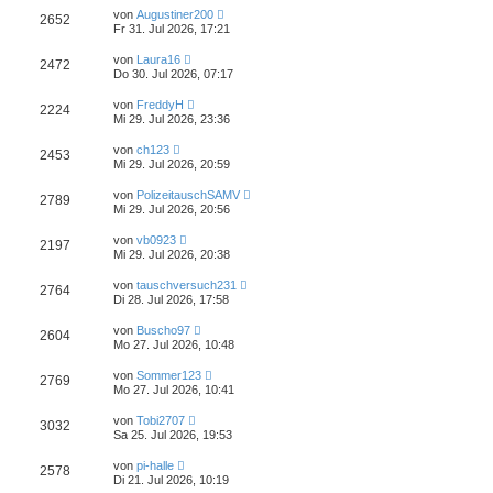
von
Augustiner200
2652
Fr 31. Jul 2026, 17:21
von
Laura16
2472
Do 30. Jul 2026, 07:17
von
FreddyH
2224
Mi 29. Jul 2026, 23:36
von
ch123
2453
Mi 29. Jul 2026, 20:59
von
PolizeitauschSAMV
2789
Mi 29. Jul 2026, 20:56
von
vb0923
2197
Mi 29. Jul 2026, 20:38
von
tauschversuch231
2764
Di 28. Jul 2026, 17:58
von
Buscho97
2604
Mo 27. Jul 2026, 10:48
von
Sommer123
2769
Mo 27. Jul 2026, 10:41
von
Tobi2707
3032
Sa 25. Jul 2026, 19:53
von
pi-halle
2578
Di 21. Jul 2026, 10:19