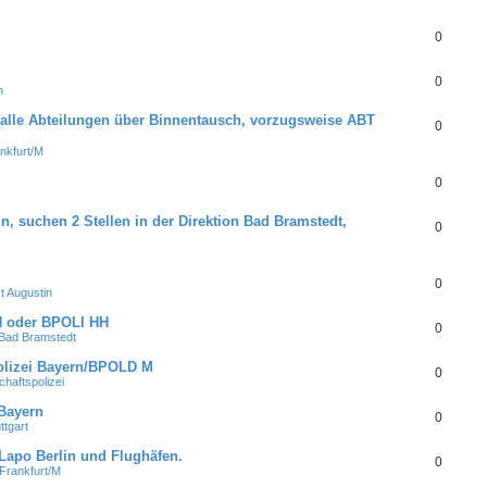
0
0
n
 alle Abteilungen über Binnentausch, vorzugsweise ABT
0
nkfurt/M
0
, suchen 2 Stellen in der Direktion Bad Bramstedt,
0
0
 Augustin
HH oder BPOLI HH
0
ad Bramstedt
olizei Bayern/BPOLD M
0
haftspolizei
 Bayern
0
tgart
 Lapo Berlin und Flughäfen.
0
Frankfurt/M