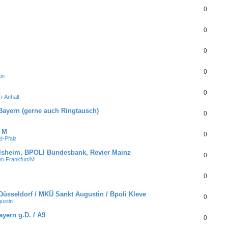
0
0
0
0
in
0
-Anhalt
ayern (gerne auch Ringtausch)
0
 M
0
d-Pfalz
lsheim, BPOLI Bundesbank, Revier Mainz
0
n Frankfurt/M
0
Düsseldorf / MKÜ Sankt Augustin / Bpoli Kleve
0
ustin
ayern g.D. / A9
0