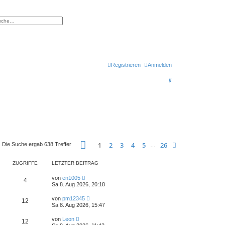
eiterte Suche
Registrieren
Anmelden
S
u
c
h
e
Seite
1
von
26
1
2
3
4
5
26
Nächste
Die Suche ergab 638 Treffer
…
ZUGRIFFE
LETZTER BEITRAG
von
en1005
4
Sa 8. Aug 2026, 20:18
von
pm12345
12
Sa 8. Aug 2026, 15:47
von
Leon
12