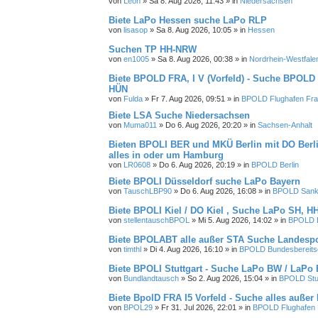
von
Leon
»
Sa 8. Aug 2026, 11:43
» in
Niedersachsen
Biete LaPo Hessen suche LaPo RLP
von
lisasop
»
Sa 8. Aug 2026, 10:05
» in
Hessen
Suchen TP HH-NRW
von
en1005
»
Sa 8. Aug 2026, 00:38
» in
Nordrhein-Westfale
Biete BPOLD FRA, I V (Vorfeld) - Suche BPOLD
HÜN
von
Fulda
»
Fr 7. Aug 2026, 09:51
» in
BPOLD Flughafen Fra
Biete LSA Suche Niedersachsen
von
Muma011
»
Do 6. Aug 2026, 20:20
» in
Sachsen-Anhalt
Bieten BPOLI BER und MKÜ Berlin mit DO Berlin
alles in oder um Hamburg
von
LR0608
»
Do 6. Aug 2026, 20:19
» in
BPOLD Berlin
Biete BPOLI Düsseldorf suche LaPo Bayern
von
TauschLBP90
»
Do 6. Aug 2026, 16:08
» in
BPOLD Sankt
Biete BPOLI Kiel / DO Kiel , Suche LaPo SH, 
von
stellentauschBPOL
»
Mi 5. Aug 2026, 14:02
» in
BPOLD B
Biete BPOLABT alle außer STA Suche Landesp
von
timthl
»
Di 4. Aug 2026, 16:10
» in
BPOLD Bundesbereitsc
Biete BPOLI Stuttgart - Suche LaPo BW / LaPo
von
Bundlandtausch
»
So 2. Aug 2026, 15:04
» in
BPOLD Stut
Biete BpolD FRA I5 Vorfeld - Suche alles außer
von
BPOL29
»
Fr 31. Jul 2026, 22:01
» in
BPOLD Flughafen 