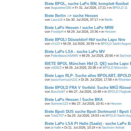
Biete BPOL, suche LaPo BW, komplett flexibel
von
Augustiner200
»
Fr 31. Jul 2026, 17:21
» in
BPOLD 11
Biete Berlin --> suche Hessen
von
Laura16
»
Do 30. Jul 2026, 07:17
» in
Berlin
Biete LaPo Hessen / suche LaPo NRW
von
FreddyH
»
Mi 29. Jul 2026, 23:36
» in
Hessen
Biete BPOLI Düsseldorf Hbf suche Lapo Nrw
von
ch123
»
Mi 29. Jul 2026, 20:59
» in
BPOLD Sankt August
Biete LaPo LSA - suche LaPo MV
von
PolizeitauschSAMV
»
Mi 29. Jul 2026, 20:56
» in
Sachsen
BIETE BPOL München Hbf (3. QE) suche Lapo B
von
vb0923
»
Mi 29. Jul 2026, 20:38
» in
BPOLD München
Biete Lapo RLP- Suche alles BPOLABT, BPOLD
von
tauschversuch231
»
Di 28. Jul 2026, 17:58
» in
Rheinlan
Biete BPOLD FRA V Vorfeld- Suche MKÜ Rüsse
von
Buscho97
»
Mo 27. Jul 2026, 10:48
» in
BPOLD Flughafe
Biete LaPo Hessen / Suche BKA
von
Sommer123
»
Mo 27. Jul 2026, 10:41
» in
Hessen
Biete Bpoli DUS suche Bpoli Dortmund / Bpoli 
von
Tobi2707
»
Sa 25. Jul 2026, 19:53
» in
BPOLD Sankt Aug
Biete LaPo LSA PI Halle (Saale) - suche LaPo B
von
pi-halle
»
Di 21. Jul 2026, 10:19
» in
Sachsen-Anhalt