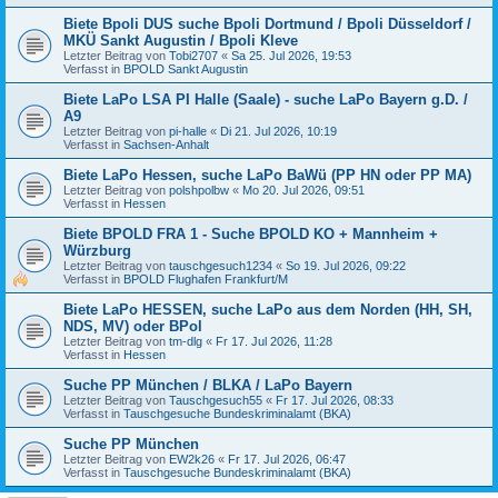
Biete Bpoli DUS suche Bpoli Dortmund / Bpoli Düsseldorf /
MKÜ Sankt Augustin / Bpoli Kleve
Letzter Beitrag von
Tobi2707
«
Sa 25. Jul 2026, 19:53
Verfasst in
BPOLD Sankt Augustin
Biete LaPo LSA PI Halle (Saale) - suche LaPo Bayern g.D. /
A9
Letzter Beitrag von
pi-halle
«
Di 21. Jul 2026, 10:19
Verfasst in
Sachsen-Anhalt
Biete LaPo Hessen, suche LaPo BaWü (PP HN oder PP MA)
Letzter Beitrag von
polshpolbw
«
Mo 20. Jul 2026, 09:51
Verfasst in
Hessen
Biete BPOLD FRA 1 - Suche BPOLD KO + Mannheim +
Würzburg
Letzter Beitrag von
tauschgesuch1234
«
So 19. Jul 2026, 09:22
Verfasst in
BPOLD Flughafen Frankfurt/M
Biete LaPo HESSEN, suche LaPo aus dem Norden (HH, SH,
NDS, MV) oder BPol
Letzter Beitrag von
tm-dlg
«
Fr 17. Jul 2026, 11:28
Verfasst in
Hessen
Suche PP München / BLKA / LaPo Bayern
Letzter Beitrag von
Tauschgesuch55
«
Fr 17. Jul 2026, 08:33
Verfasst in
Tauschgesuche Bundeskriminalamt (BKA)
Suche PP München
Letzter Beitrag von
EW2k26
«
Fr 17. Jul 2026, 06:47
Verfasst in
Tauschgesuche Bundeskriminalamt (BKA)