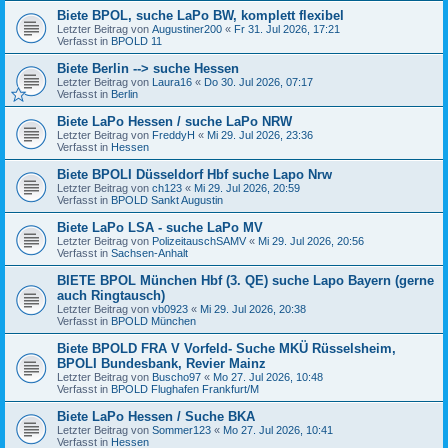
Biete BPOL, suche LaPo BW, komplett flexibel
Letzter Beitrag von
Augustiner200
«
Fr 31. Jul 2026, 17:21
Verfasst in
BPOLD 11
Biete Berlin --> suche Hessen
Letzter Beitrag von
Laura16
«
Do 30. Jul 2026, 07:17
Verfasst in
Berlin
Biete LaPo Hessen / suche LaPo NRW
Letzter Beitrag von
FreddyH
«
Mi 29. Jul 2026, 23:36
Verfasst in
Hessen
Biete BPOLI Düsseldorf Hbf suche Lapo Nrw
Letzter Beitrag von
ch123
«
Mi 29. Jul 2026, 20:59
Verfasst in
BPOLD Sankt Augustin
Biete LaPo LSA - suche LaPo MV
Letzter Beitrag von
PolizeitauschSAMV
«
Mi 29. Jul 2026, 20:56
Verfasst in
Sachsen-Anhalt
BIETE BPOL München Hbf (3. QE) suche Lapo Bayern (gerne
auch Ringtausch)
Letzter Beitrag von
vb0923
«
Mi 29. Jul 2026, 20:38
Verfasst in
BPOLD München
Biete BPOLD FRA V Vorfeld- Suche MKÜ Rüsselsheim,
BPOLI Bundesbank, Revier Mainz
Letzter Beitrag von
Buscho97
«
Mo 27. Jul 2026, 10:48
Verfasst in
BPOLD Flughafen Frankfurt/M
Biete LaPo Hessen / Suche BKA
Letzter Beitrag von
Sommer123
«
Mo 27. Jul 2026, 10:41
Verfasst in
Hessen