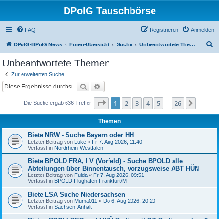
DPolG Tauschbörse
FAQ
Registrieren
Anmelden
S
DPolG-BPolG News
Foren-Übersicht
Suche
Unbeantwortete Themen
u
Unbeantwortete Themen
c
Zur erweiterten Suche
h
Suche
Erweiterte Suche
e
Seite
1
von
26
1
2
3
4
5
26
Nächst
Die Suche ergab 636 Treffer
…
Themen
Biete NRW - Suche Bayern oder HH
Letzter Beitrag von
Luke
«
Fr 7. Aug 2026, 11:40
Verfasst in
Nordrhein-Westfalen
Biete BPOLD FRA, I V (Vorfeld) - Suche BPOLD alle
Abteilungen über Binnentausch, vorzugsweise ABT HÜN
Letzter Beitrag von
Fulda
«
Fr 7. Aug 2026, 09:51
Verfasst in
BPOLD Flughafen Frankfurt/M
Biete LSA Suche Niedersachsen
Letzter Beitrag von
Muma011
«
Do 6. Aug 2026, 20:20
Verfasst in
Sachsen-Anhalt