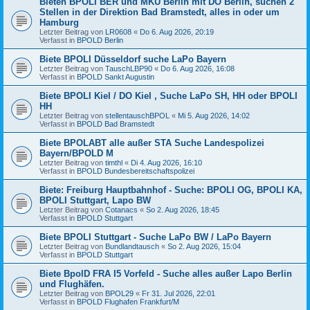
Bieten BPOLI BER und MKÜ Berlin mit DO Berlin, suchen 2
Stellen in der Direktion Bad Bramstedt, alles in oder um
Hamburg
Letzter Beitrag von
LR0608
«
Do 6. Aug 2026, 20:19
Verfasst in
BPOLD Berlin
Biete BPOLI Düsseldorf suche LaPo Bayern
Letzter Beitrag von
TauschLBP90
«
Do 6. Aug 2026, 16:08
Verfasst in
BPOLD Sankt Augustin
Biete BPOLI Kiel / DO Kiel , Suche LaPo SH, HH oder BPOLI
HH
Letzter Beitrag von
stellentauschBPOL
«
Mi 5. Aug 2026, 14:02
Verfasst in
BPOLD Bad Bramstedt
Biete BPOLABT alle außer STA Suche Landespolizei
Bayern/BPOLD M
Letzter Beitrag von
timthl
«
Di 4. Aug 2026, 16:10
Verfasst in
BPOLD Bundesbereitschaftspolizei
Biete: Freiburg Hauptbahnhof - Suche: BPOLI OG, BPOLI KA,
BPOLI Stuttgart, Lapo BW
Letzter Beitrag von
Cotanacs
«
So 2. Aug 2026, 18:45
Verfasst in
BPOLD Stuttgart
Biete BPOLI Stuttgart - Suche LaPo BW / LaPo Bayern
Letzter Beitrag von
Bundlandtausch
«
So 2. Aug 2026, 15:04
Verfasst in
BPOLD Stuttgart
Biete BpolD FRA I5 Vorfeld - Suche alles außer Lapo Berlin
und Flughäfen.
Letzter Beitrag von
BPOL29
«
Fr 31. Jul 2026, 22:01
Verfasst in
BPOLD Flughafen Frankfurt/M