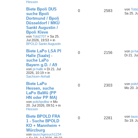
Hessen
Biete Bpoli DUS
von
Tobi
0
2583
suche Bpoli
Sa 25. J
Dortmund / Bpoli
Düsseldorf / MKÜ
Sankt Augustin /
Bpoli Kleve
von
Tobi2707
»
Sa 25.
Jul 2026, 19:53
» in
BPOLD Sankt Augustin
Biete LaPo LSA PI
von
pi-ha
0
2156
Halle (Saale) -
Di 21. Ju
suche LaPo
Bayern g.D. / A9
von
pi-halle
»
Di 21. Jul
2026, 10:19
» in
Sachsen-Anhalt
Biete LaPo
von
pols
0
2303
Hessen, suche
Mo 20. J
LaPo BaWü (PP
HN oder PP MA)
von
polshpolbw
»
Mo
20. Jul 2026, 09:51
» in
Hessen
Biete BPOLD FRA
von
tau
0
2281
1 - Suche BPOLD
So 19. J
KO + Mannheim +
Würzburg
von
tauschgesuch1234