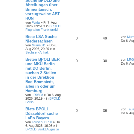
Suche BPOLD alle
Abteilungen über
Binnentausch,
vorzugsweise ABT
HÜN
von
Fulda
»
Fr 7. Aug
2026, 09:51
» in
BPOLD
Flughafen Frankfurt/M
Biete LSA Suche
von
Mum
0
49
Niedersachsen
Do 6. Au
von
Muma011
»
Do 6.
Aug 2026, 20:20
» in
Sachsen-Anhalt
Bieten BPOLI BER
von
LR0
0
30
und MKÜ Berlin
Do 6. Au
mit DO Berlin,
suchen 2 Stellen
in der Direktion
Bad Bramstedt,
alles in oder um
Hamburg
von
LR0608
»
Do 6. Aug
2026, 20:19
» in
BPOLD
Berlin
Biete BPOLI
von
Tau
0
36
Düsseldorf suche
Do 6. Au
LaPo Bayern
von
TauschLBP90
»
Do
6. Aug 2026, 16:08
» in
BPOLD Sankt Augustin