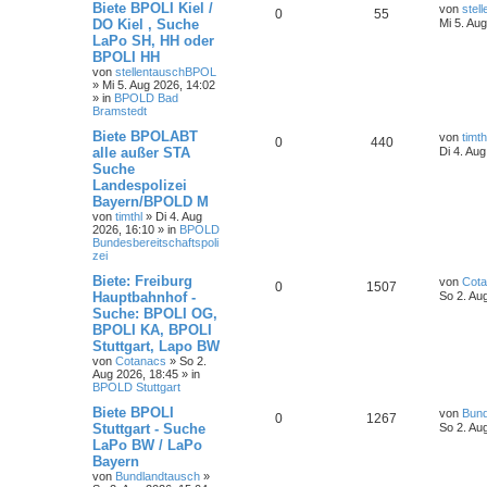
Biete BPOLI Kiel /
von
stel
0
55
DO Kiel , Suche
Mi 5. Au
LaPo SH, HH oder
BPOLI HH
von
stellentauschBPOL
»
Mi 5. Aug 2026, 14:02
» in
BPOLD Bad
Bramstedt
Biete BPOLABT
von
timth
0
440
alle außer STA
Di 4. Au
Suche
Landespolizei
Bayern/BPOLD M
von
timthl
»
Di 4. Aug
2026, 16:10
» in
BPOLD
Bundesbereitschaftspoli
zei
Biete: Freiburg
von
Cot
0
1507
Hauptbahnhof -
So 2. Au
Suche: BPOLI OG,
BPOLI KA, BPOLI
Stuttgart, Lapo BW
von
Cotanacs
»
So 2.
Aug 2026, 18:45
» in
BPOLD Stuttgart
Biete BPOLI
von
Bund
0
1267
Stuttgart - Suche
So 2. Au
LaPo BW / LaPo
Bayern
von
Bundlandtausch
»