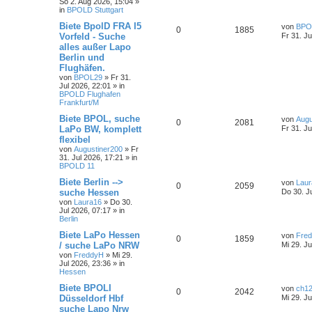
So 2. Aug 2026, 15:04
»
in
BPOLD Stuttgart
Biete BpolD FRA I5
von
BPO
0
1885
Vorfeld - Suche
Fr 31. Ju
alles außer Lapo
Berlin und
Flughäfen.
von
BPOL29
»
Fr 31.
Jul 2026, 22:01
» in
BPOLD Flughafen
Frankfurt/M
Biete BPOL, suche
von
Augu
0
2081
LaPo BW, komplett
Fr 31. Ju
flexibel
von
Augustiner200
»
Fr
31. Jul 2026, 17:21
» in
BPOLD 11
Biete Berlin -->
von
Laur
0
2059
suche Hessen
Do 30. J
von
Laura16
»
Do 30.
Jul 2026, 07:17
» in
Berlin
Biete LaPo Hessen
von
Fre
0
1859
/ suche LaPo NRW
Mi 29. Ju
von
FreddyH
»
Mi 29.
Jul 2026, 23:36
» in
Hessen
Biete BPOLI
von
ch1
0
2042
Düsseldorf Hbf
Mi 29. Ju
suche Lapo Nrw