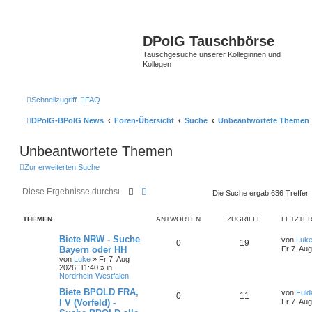
DPolG Tauschbörse
Tauschgesuche unserer Kolleginnen und
Kollegen
Schnellzugriff
FAQ
DPolG-BPolG News
Foren-Übersicht
Suche
Unbeantwortete Themen
Unbeantwortete Themen
Zur erweiterten Suche
Suche
Erweiterte Suche
Die Suche ergab 636 Treffer
THEMEN
ANTWORTEN
ZUGRIFFE
LETZTER
Biete NRW - Suche
von
Luk
0
19
Bayern oder HH
Fr 7. Au
von
Luke
»
Fr 7. Aug
2026, 11:40
» in
Nordrhein-Westfalen
Biete BPOLD FRA,
von
Fuld
0
11
I V (Vorfeld) -
Fr 7. Au