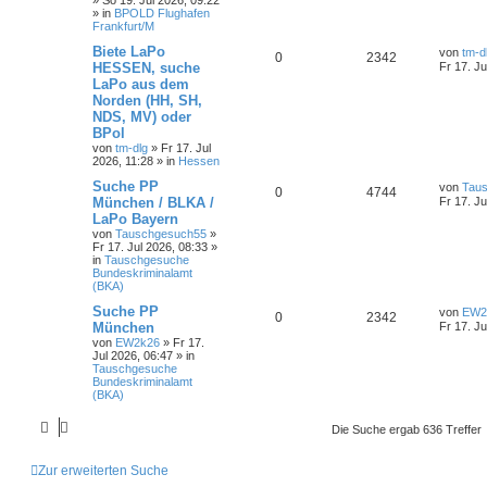
»
So 19. Jul 2026, 09:22
» in
BPOLD Flughafen
Frankfurt/M
Biete LaPo
von
tm-d
0
2342
HESSEN, suche
Fr 17. Ju
LaPo aus dem
Norden (HH, SH,
NDS, MV) oder
BPol
von
tm-dlg
»
Fr 17. Jul
2026, 11:28
» in
Hessen
Suche PP
von
Tau
0
4744
München / BLKA /
Fr 17. Ju
LaPo Bayern
von
Tauschgesuch55
»
Fr 17. Jul 2026, 08:33
»
in
Tauschgesuche
Bundeskriminalamt
(BKA)
Suche PP
von
EW2
0
2342
München
Fr 17. Ju
von
EW2k26
»
Fr 17.
Jul 2026, 06:47
» in
Tauschgesuche
Bundeskriminalamt
(BKA)
Die Suche ergab 636 Treffer
Zur erweiterten Suche