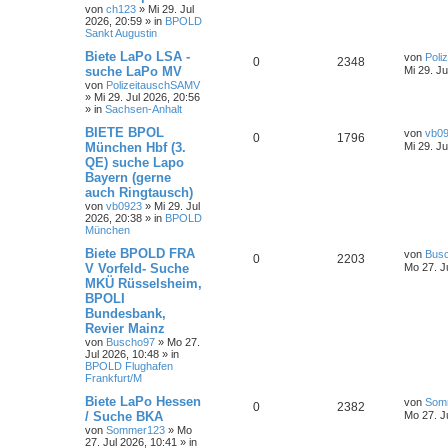
von
ch123
»
Mi 29. Jul
2026, 20:59
» in
BPOLD
Sankt Augustin
Biete LaPo LSA -
von
Poli
0
2348
suche LaPo MV
Mi 29. Ju
von
PolizeitauschSAMV
»
Mi 29. Jul 2026, 20:56
» in
Sachsen-Anhalt
BIETE BPOL
von
vb0
0
1796
München Hbf (3.
Mi 29. Ju
QE) suche Lapo
Bayern (gerne
auch Ringtausch)
von
vb0923
»
Mi 29. Jul
2026, 20:38
» in
BPOLD
München
Biete BPOLD FRA
von
Bus
0
2203
V Vorfeld- Suche
Mo 27. J
MKÜ Rüsselsheim,
BPOLI
Bundesbank,
Revier Mainz
von
Buscho97
»
Mo 27.
Jul 2026, 10:48
» in
BPOLD Flughafen
Frankfurt/M
Biete LaPo Hessen
von
Som
0
2382
/ Suche BKA
Mo 27. J
von
Sommer123
»
Mo
27. Jul 2026, 10:41
» in