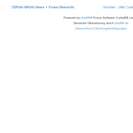
DPolG-BPolG News
Foren-Übersicht
Kontakt
Alle Coo
Powered by
phpBB
® Forum Software © phpBB Lim
Deutsche Übersetzung durch
phpBB.de
Datenschutz
|
Nutzungsbedingungen