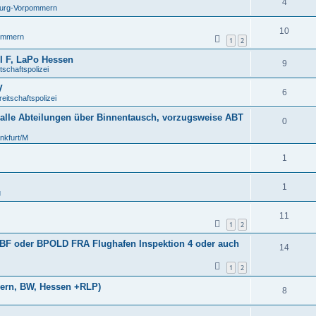
4
urg-Vorpommern
10
ommern
1
2
 F, LaPo Hessen
9
chaftspolizei
V
6
itschaftspolizei
 alle Abteilungen über Binnentausch, vorzugsweise ABT
0
nkfurt/M
1
1
g
11
1
2
BF oder BPOLD FRA Flughafen Inspektion 4 oder auch
14
1
2
ern, BW, Hessen +RLP)
8