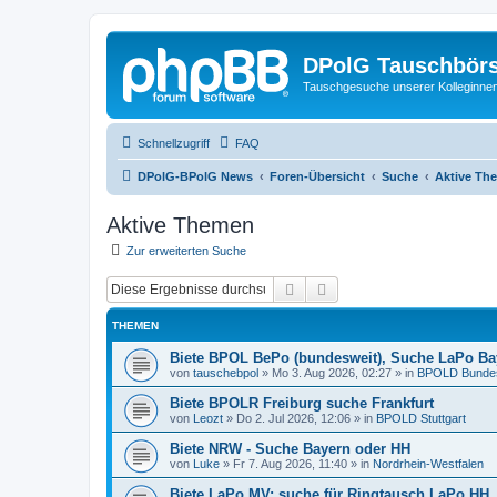
DPolG Tauschbör
Tauschgesuche unserer Kolleginnen
Schnellzugriff
FAQ
DPolG-BPolG News
Foren-Übersicht
Suche
Aktive Th
Aktive Themen
Zur erweiterten Suche
Suche
Erweiterte Suche
THEMEN
Biete BPOL BePo (bundesweit), Suche LaPo Bay
von
tauschebpol
»
Mo 3. Aug 2026, 02:27
» in
BPOLD Bundesb
Biete BPOLR Freiburg suche Frankfurt
von
Leozt
»
Do 2. Jul 2026, 12:06
» in
BPOLD Stuttgart
Biete NRW - Suche Bayern oder HH
von
Luke
»
Fr 7. Aug 2026, 11:40
» in
Nordrhein-Westfalen
Biete LaPo MV; suche für Ringtausch LaPo HH