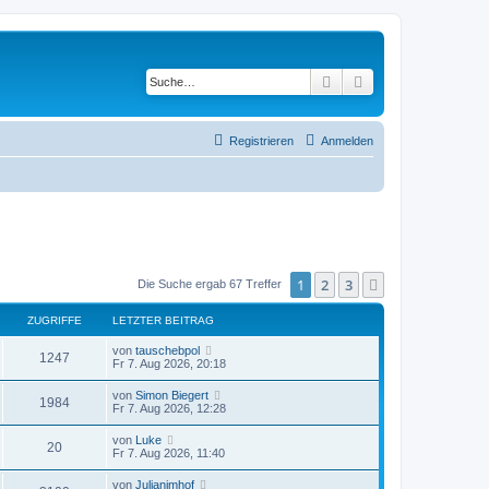
Suche
Erweiterte Suche
Registrieren
Anmelden
1
2
3
Nächste
Die Suche ergab 67 Treffer
ZUGRIFFE
LETZTER BEITRAG
von
tauschebpol
1247
Fr 7. Aug 2026, 20:18
von
Simon Biegert
1984
Fr 7. Aug 2026, 12:28
von
Luke
20
Fr 7. Aug 2026, 11:40
von
Julianimhof