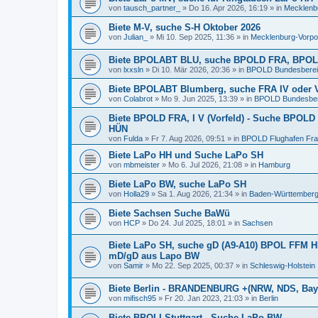
von
tausch_partner_
»
Do 16. Apr 2026, 16:19
» in
Mecklenb
Biete M-V, suche S-H Oktober 2026
von
Julian_
»
Mi 10. Sep 2025, 11:36
» in
Mecklenburg-Vorp
Biete BPOLABT BLU, suche BPOLD FRA, BPOLI
von
lxxsln
»
Di 10. Mär 2026, 20:36
» in
BPOLD Bundesbereits
Biete BPOLABT Blumberg, suche FRA IV oder 
von
Colabrot
»
Mo 9. Jun 2025, 13:39
» in
BPOLD Bundesbere
Biete BPOLD FRA, I V (Vorfeld) - Suche BPOLD
HÜN
von
Fulda
»
Fr 7. Aug 2026, 09:51
» in
BPOLD Flughafen Fra
Biete LaPo HH und Suche LaPo SH
von
mbmeister
»
Mo 6. Jul 2026, 21:08
» in
Hamburg
Biete LaPo BW, suche LaPo SH
von
Holla29
»
Sa 1. Aug 2026, 21:34
» in
Baden-Württember
Biete Sachsen Suche BaWü
von
HCP
»
Do 24. Jul 2025, 18:01
» in
Sachsen
Biete LaPo SH, suche gD (A9-A10) BPOL FFM H
mD/gD aus Lapo BW
von
Samir
»
Mo 22. Sep 2025, 00:37
» in
Schleswig-Holstein
Biete Berlin - BRANDENBURG +(NRW, NDS, Bay
von
mifisch95
»
Fr 20. Jan 2023, 21:03
» in
Berlin
Biete BPOLI Stuttgart - Suche LaPo BW