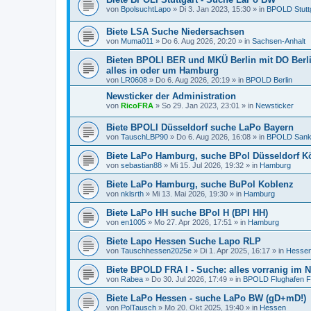
von
BpolsuchtLapo
»
Di 3. Jan 2023, 15:30
» in
BPOLD Stutt
Biete LSA Suche Niedersachsen
von
Muma011
»
Do 6. Aug 2026, 20:20
» in
Sachsen-Anhalt
Bieten BPOLI BER und MKÜ Berlin mit DO Berlin
alles in oder um Hamburg
von
LR0608
»
Do 6. Aug 2026, 20:19
» in
BPOLD Berlin
Newsticker der Administration
von
RicoFRA
»
So 29. Jan 2023, 23:01
» in
Newsticker
Biete BPOLI Düsseldorf suche LaPo Bayern
von
TauschLBP90
»
Do 6. Aug 2026, 16:08
» in
BPOLD Sankt
Biete LaPo Hamburg, suche BPol Düsseldorf 
von
sebastian88
»
Mi 15. Jul 2026, 19:32
» in
Hamburg
Biete LaPo Hamburg, suche BuPol Koblenz
von
nklsrth
»
Mi 13. Mai 2026, 19:30
» in
Hamburg
Biete LaPo HH suche BPol H (BPI HH)
von
en1005
»
Mo 27. Apr 2026, 17:51
» in
Hamburg
Biete Lapo Hessen Suche Lapo RLP
von
Tauschhessen2025e
»
Di 1. Apr 2025, 16:17
» in
Hesse
Biete BPOLD FRA I - Suche: alles vorranig im
von
Rabea
»
Do 30. Jul 2026, 17:49
» in
BPOLD Flughafen F
Biete LaPo Hessen - suche LaPo BW (gD+mD!)
von
PolTausch
»
Mo 20. Okt 2025, 19:40
» in
Hessen