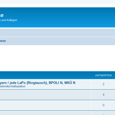
se
 und Kollegen
emen
ANTWORTEN
ern / jede LaPo (Ringtausch), BPOLI N, MKÜ N
2
ereitschaftspolizei
4
0