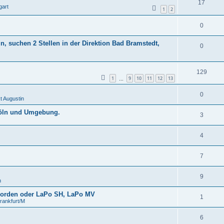
17
gart
1
2
0
, suchen 2 Stellen in der Direktion Bad Bramstedt,
0
129
1
9
10
11
12
13
…
0
 Augustin
Köln und Umgebung.
3
4
7
9
n
 Norden oder LaPo SH, LaPo MV
1
rankfurt/M
6