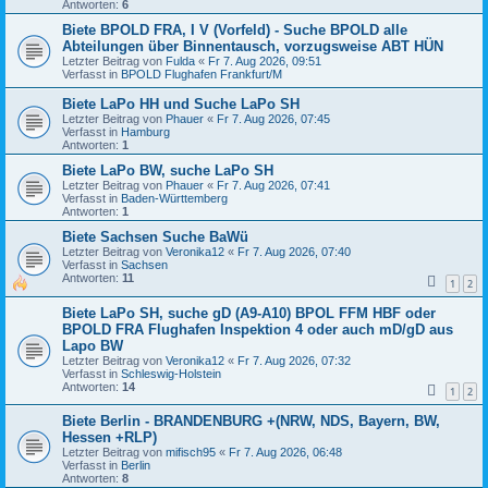
Antworten:
6
Biete BPOLD FRA, I V (Vorfeld) - Suche BPOLD alle
Abteilungen über Binnentausch, vorzugsweise ABT HÜN
Letzter Beitrag von
Fulda
«
Fr 7. Aug 2026, 09:51
Verfasst in
BPOLD Flughafen Frankfurt/M
Biete LaPo HH und Suche LaPo SH
Letzter Beitrag von
Phauer
«
Fr 7. Aug 2026, 07:45
Verfasst in
Hamburg
Antworten:
1
Biete LaPo BW, suche LaPo SH
Letzter Beitrag von
Phauer
«
Fr 7. Aug 2026, 07:41
Verfasst in
Baden-Württemberg
Antworten:
1
Biete Sachsen Suche BaWü
Letzter Beitrag von
Veronika12
«
Fr 7. Aug 2026, 07:40
Verfasst in
Sachsen
Antworten:
11
1
2
Biete LaPo SH, suche gD (A9-A10) BPOL FFM HBF oder
BPOLD FRA Flughafen Inspektion 4 oder auch mD/gD aus
Lapo BW
Letzter Beitrag von
Veronika12
«
Fr 7. Aug 2026, 07:32
Verfasst in
Schleswig-Holstein
Antworten:
14
1
2
Biete Berlin - BRANDENBURG +(NRW, NDS, Bayern, BW,
Hessen +RLP)
Letzter Beitrag von
mifisch95
«
Fr 7. Aug 2026, 06:48
Verfasst in
Berlin
Antworten:
8