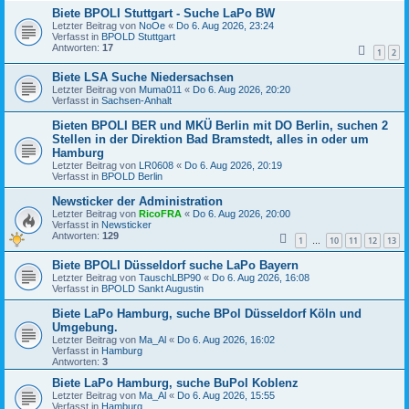
Biete BPOLI Stuttgart - Suche LaPo BW
Letzter Beitrag von
NoOe
«
Do 6. Aug 2026, 23:24
Verfasst in
BPOLD Stuttgart
Antworten:
17
1
2
Biete LSA Suche Niedersachsen
Letzter Beitrag von
Muma011
«
Do 6. Aug 2026, 20:20
Verfasst in
Sachsen-Anhalt
Bieten BPOLI BER und MKÜ Berlin mit DO Berlin, suchen 2
Stellen in der Direktion Bad Bramstedt, alles in oder um
Hamburg
Letzter Beitrag von
LR0608
«
Do 6. Aug 2026, 20:19
Verfasst in
BPOLD Berlin
Newsticker der Administration
Letzter Beitrag von
RicoFRA
«
Do 6. Aug 2026, 20:00
Verfasst in
Newsticker
Antworten:
129
1
10
11
12
13
…
Biete BPOLI Düsseldorf suche LaPo Bayern
Letzter Beitrag von
TauschLBP90
«
Do 6. Aug 2026, 16:08
Verfasst in
BPOLD Sankt Augustin
Biete LaPo Hamburg, suche BPol Düsseldorf Köln und
Umgebung.
Letzter Beitrag von
Ma_Al
«
Do 6. Aug 2026, 16:02
Verfasst in
Hamburg
Antworten:
3
Biete LaPo Hamburg, suche BuPol Koblenz
Letzter Beitrag von
Ma_Al
«
Do 6. Aug 2026, 15:55
Verfasst in
Hamburg