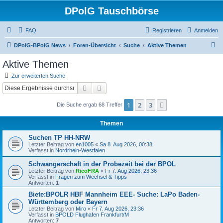
DPolG Tauschbörse
FAQ
Registrieren
Anmelden
S
DPolG-BPolG News
Foren-Übersicht
Suche
Aktive Themen
u
Aktive Themen
c
Zur erweiterten Suche
h
Suche
Erweiterte Suche
e
1
2
3
Nächste
Die Suche ergab 68 Treffer
Themen
Suchen TP HH-NRW
Letzter Beitrag von
en1005
«
Sa 8. Aug 2026, 00:38
Verfasst in
Nordrhein-Westfalen
Schwangerschaft in der Probezeit bei der BPOL
Letzter Beitrag von
RicoFRA
«
Fr 7. Aug 2026, 23:36
Verfasst in
Fragen zum Wechsel & Tipps
Antworten:
1
Biete:BPOLR HBF Mannheim EEE- Suche: LaPo Baden-
Württemberg oder Bayern
Letzter Beitrag von
Miro
«
Fr 7. Aug 2026, 23:36
Verfasst in
BPOLD Flughafen Frankfurt/M
Antworten:
7