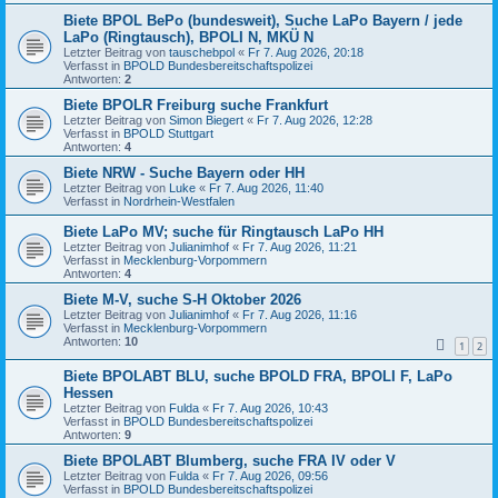
Biete BPOL BePo (bundesweit), Suche LaPo Bayern / jede
LaPo (Ringtausch), BPOLI N, MKÜ N
Letzter Beitrag von
tauschebpol
«
Fr 7. Aug 2026, 20:18
Verfasst in
BPOLD Bundesbereitschaftspolizei
Antworten:
2
Biete BPOLR Freiburg suche Frankfurt
Letzter Beitrag von
Simon Biegert
«
Fr 7. Aug 2026, 12:28
Verfasst in
BPOLD Stuttgart
Antworten:
4
Biete NRW - Suche Bayern oder HH
Letzter Beitrag von
Luke
«
Fr 7. Aug 2026, 11:40
Verfasst in
Nordrhein-Westfalen
Biete LaPo MV; suche für Ringtausch LaPo HH
Letzter Beitrag von
Julianimhof
«
Fr 7. Aug 2026, 11:21
Verfasst in
Mecklenburg-Vorpommern
Antworten:
4
Biete M-V, suche S-H Oktober 2026
Letzter Beitrag von
Julianimhof
«
Fr 7. Aug 2026, 11:16
Verfasst in
Mecklenburg-Vorpommern
Antworten:
10
1
2
Biete BPOLABT BLU, suche BPOLD FRA, BPOLI F, LaPo
Hessen
Letzter Beitrag von
Fulda
«
Fr 7. Aug 2026, 10:43
Verfasst in
BPOLD Bundesbereitschaftspolizei
Antworten:
9
Biete BPOLABT Blumberg, suche FRA IV oder V
Letzter Beitrag von
Fulda
«
Fr 7. Aug 2026, 09:56
Verfasst in
BPOLD Bundesbereitschaftspolizei