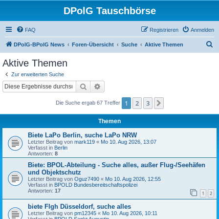
DPolG Tauschbörse
FAQ
Registrieren
Anmelden
S
DPolG-BPolG News
Foren-Übersicht
Suche
Aktive Themen
u
Aktive Themen
c
Zur erweiterten Suche
h
Suche
Erweiterte Suche
e
1
2
3
Nächste
Die Suche ergab 67 Treffer
Themen
Biete LaPo Berlin, suche LaPo NRW
Letzter Beitrag von
mark119
«
Mo 10. Aug 2026, 13:07
Verfasst in
Berlin
Antworten:
8
Biete: BPOL-Abteilung - Suche alles, außer Flug-/Seehäfen
und Objektschutz
Letzter Beitrag von
Oguz7490
«
Mo 10. Aug 2026, 12:55
Verfasst in
BPOLD Bundesbereitschaftspolizei
Antworten:
17
1
2
biete Flgh Düsseldorf, suche alles
Letzter Beitrag von
pm12345
«
Mo 10. Aug 2026, 10:11