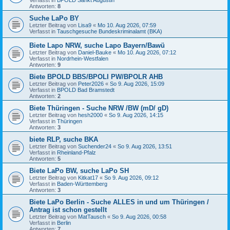
Verfasst in
BPOLD Sankt Augustin
Antworten:
8
Suche LaPo BY
Letzter Beitrag von
Lisa9
«
Mo 10. Aug 2026, 07:59
Verfasst in
Tauschgesuche Bundeskriminalamt (BKA)
Biete Lapo NRW, suche Lapo Bayern/Bawü
Letzter Beitrag von
Daniel-Bauke
«
Mo 10. Aug 2026, 07:12
Verfasst in
Nordrhein-Westfalen
Antworten:
9
Biete BPOLD BBS/BPOLI PW/BPOLR AHB
Letzter Beitrag von
Peter2026
«
So 9. Aug 2026, 15:09
Verfasst in
BPOLD Bad Bramstedt
Antworten:
2
Biete Thüringen - Suche NRW /BW (mD/ gD)
Letzter Beitrag von
hesh2000
«
So 9. Aug 2026, 14:15
Verfasst in
Thüringen
Antworten:
3
biete RLP, suche BKA
Letzter Beitrag von
Suchender24
«
So 9. Aug 2026, 13:51
Verfasst in
Rheinland-Pfalz
Antworten:
5
Biete LaPo BW, suche LaPo SH
Letzter Beitrag von
Kitkat17
«
So 9. Aug 2026, 09:12
Verfasst in
Baden-Württemberg
Antworten:
3
Biete LaPo Berlin - Suche ALLES in und um Thüringen /
Antrag ist schon gestellt
Letzter Beitrag von
MatTausch
«
So 9. Aug 2026, 00:58
Verfasst in
Berlin
Antworten:
7