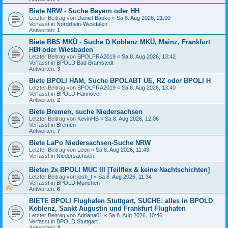
Biete NRW - Suche Bayern oder HH
Letzter Beitrag von
Daniel-Bauke
«
Sa 8. Aug 2026, 21:00
Verfasst in
Nordrhein-Westfalen
Antworten:
1
Biete BBS MKÜ - Suche D Koblenz MKÜ, Mainz, Frankfurt
HBf oder Wiesbaden
Letzter Beitrag von
BPOLFRA2019
«
Sa 8. Aug 2026, 13:42
Verfasst in
BPOLD Bad Bramstedt
Antworten:
3
Biete BPOLI HAM, Suche BPOLABT UE, RZ oder BPOLI H
Letzter Beitrag von
BPOLFRA2019
«
Sa 8. Aug 2026, 13:40
Verfasst in
BPOLD Hannover
Antworten:
2
Biete Bremen, suche Niedersachsen
Letzter Beitrag von
KevinHB
«
Sa 8. Aug 2026, 12:06
Verfasst in
Bremen
Antworten:
7
Biete LaPo Niedersachsen-Suche NRW
Letzter Beitrag von
Leon
«
Sa 8. Aug 2026, 11:43
Verfasst in
Niedersachsen
Bieten 2x BPOLI MUC III [Teilflex & keine Nachtschichten]
Letzter Beitrag von
josh_t
«
Sa 8. Aug 2026, 11:34
Verfasst in
BPOLD München
Antworten:
6
BIETE BPOLI Flughafen Stuttgart, SUCHE: alles in BPOLD
Koblenz, Sankt Augustin und Frankfurt Flughafen
Letzter Beitrag von
Adriana01
«
Sa 8. Aug 2026, 10:46
Verfasst in
BPOLD Stuttgart
Antworten:
4