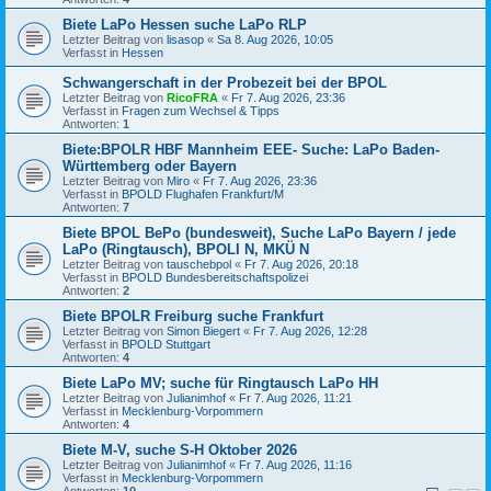
Biete LaPo Hessen suche LaPo RLP
Letzter Beitrag von
lisasop
«
Sa 8. Aug 2026, 10:05
Verfasst in
Hessen
Schwangerschaft in der Probezeit bei der BPOL
Letzter Beitrag von
RicoFRA
«
Fr 7. Aug 2026, 23:36
Verfasst in
Fragen zum Wechsel & Tipps
Antworten:
1
Biete:BPOLR HBF Mannheim EEE- Suche: LaPo Baden-
Württemberg oder Bayern
Letzter Beitrag von
Miro
«
Fr 7. Aug 2026, 23:36
Verfasst in
BPOLD Flughafen Frankfurt/M
Antworten:
7
Biete BPOL BePo (bundesweit), Suche LaPo Bayern / jede
LaPo (Ringtausch), BPOLI N, MKÜ N
Letzter Beitrag von
tauschebpol
«
Fr 7. Aug 2026, 20:18
Verfasst in
BPOLD Bundesbereitschaftspolizei
Antworten:
2
Biete BPOLR Freiburg suche Frankfurt
Letzter Beitrag von
Simon Biegert
«
Fr 7. Aug 2026, 12:28
Verfasst in
BPOLD Stuttgart
Antworten:
4
Biete LaPo MV; suche für Ringtausch LaPo HH
Letzter Beitrag von
Julianimhof
«
Fr 7. Aug 2026, 11:21
Verfasst in
Mecklenburg-Vorpommern
Antworten:
4
Biete M-V, suche S-H Oktober 2026
Letzter Beitrag von
Julianimhof
«
Fr 7. Aug 2026, 11:16
Verfasst in
Mecklenburg-Vorpommern