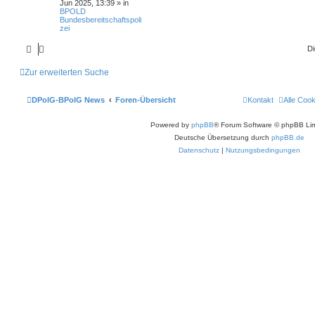
Jun 2025, 13:39
» in
BPOLD
Bundesbereitschaftspoli
zei
Di
Zur erweiterten Suche
DPolG-BPolG News
Foren-Übersicht
Kontakt
Alle Coo
Powered by
phpBB
® Forum Software © phpBB Lim
Deutsche Übersetzung durch
phpBB.de
Datenschutz
|
Nutzungsbedingungen