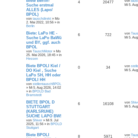
Biete Berlin-
von
taus
4
20477
Suche erstmal
Mi 5. Au
ALLES (Lapo/
BPOL)
von
tauschdirekt
»
Mo
2. Mai 2022, 10:56
» in
Berlin
Biete: LaPo HE -
von
Tau
6
722
Suche LaPo BaWü
Mi 5. Au
und BY, ggf. auch
BPOL
von
TauschMotor
»
Mo
25. Mai 2026, 18:45
» in
Hessen
Biete BPOLI Kiel /
von
stel
0
34
DO Kiel , Suche
Mi 5. Au
LaPo SH, HH oder
BPOLI HH
von
stellentauschBPOL
»
Mi 5. Aug 2026, 14:02
» in
BPOLD Bad
Bramstedt
BIETE BPOL D
von
Shiv
6
16108
STUTTGART
Mi 5. Au
(KARLSRUHE)
SUCHE LAPO BW!
von
Shiver
»
Mi 9. Jul
2025, 11:56
» in
BPOLD
Stuttgart
Biete BPOLI
von
Tau
8
5971