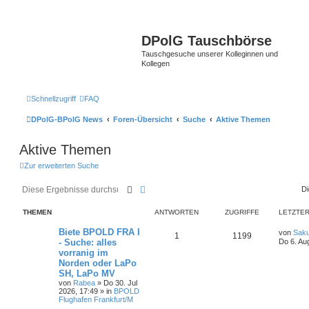
DPolG Tauschbörse
Tauschgesuche unserer Kolleginnen und
Kollegen
Schnellzugriff
FAQ
DPolG-BPolG News
Foren-Übersicht
Suche
Aktive Themen
Aktive Themen
Zur erweiterten Suche
Suche
Erweiterte Suche
Di
THEMEN
ANTWORTEN
ZUGRIFFE
LETZTER
Biete BPOLD FRA I
von
Saku
1
1199
- Suche: alles
Do 6. Au
vorranig im
Norden oder LaPo
SH, LaPo MV
von
Rabea
»
Do 30. Jul
2026, 17:49
» in
BPOLD
Flughafen Frankfurt/M