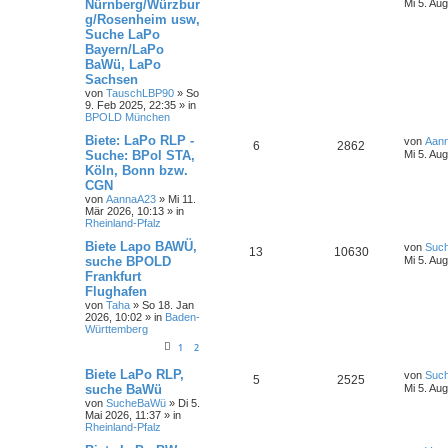
Nürnberg/Würzbur
Mi 5. Au
g/Rosenheim usw,
Suche LaPo
Bayern/LaPo
BaWü, LaPo
Sachsen
von
TauschLBP90
»
So
9. Feb 2025, 22:35
» in
BPOLD München
Biete: LaPo RLP -
von
Aan
6
2862
Suche: BPol STA,
Mi 5. Au
Köln, Bonn bzw.
CGN
von
AannaA23
»
Mi 11.
Mär 2026, 10:13
» in
Rheinland-Pfalz
Biete Lapo BAWÜ,
von
Suc
13
10630
suche BPOLD
Mi 5. Au
Frankfurt
Flughafen
von
Taha
»
So 18. Jan
2026, 10:02
» in
Baden-
Württemberg
1
2
Biete LaPo RLP,
von
Suc
5
2525
suche BaWü
Mi 5. Au
von
SucheBaWü
»
Di 5.
Mai 2026, 11:37
» in
Rheinland-Pfalz