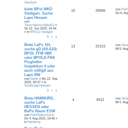
Sachsen
biete BPol MKÜ
von
PolT
10
20006
Stuttgart, Suche
Do 6. Au
Lapo Hessen
von
TauschgesuchBpol12
»
So 22. Jun 2025, 16:44
» in
BPOLD Stuttgart
1
2
Biete LaPo SH,
von
Sar
13
25153
suche gD (A9-A10)
Mi 5. Au
BPOL FFM HBF
oder BPOLD FRA
Flughafen
Inspektion 4 oder
auch mD/gD aus
Lapo BW
von
Samir
»
Mo 22. Sep
2025, 00:37
» in
Schleswig-Holstein
1
2
Biete HAMBURG,
von
Sar
4
4522
suche LaPo
Mi 5. Au
HESSEN oder
BuPo Raum ESW
von
PolHHWechsel
»
Do 4. Aug 2022, 19:46
»
in
Hamburg