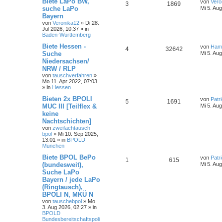
Biete LaPo BW,
von
Vero
3
1869
suche LaPo
Mi 5. Au
Bayern
von
Veronika12
»
Di 28.
Jul 2026, 10:37
» in
Baden-Württemberg
Biete Hessen -
von
Ham
4
32642
Suche
Mi 5. Au
Niedersachsen/
NRW / RLP
von
tauschverfahren
»
Mo 11. Apr 2022, 07:03
» in
Hessen
Bieten 2x BPOLI
von
Patr
5
1691
MUC III [Teilflex &
Mi 5. Au
keine
Nachtschichten]
von
zweifachtausch
bpol
»
Mi 10. Sep 2025,
13:01
» in
BPOLD
München
Biete BPOL BePo
von
Patr
1
615
(bundesweit),
Mi 5. Au
Suche LaPo
Bayern / jede LaPo
(Ringtausch),
BPOLI N, MKÜ N
von
tauschebpol
»
Mo
3. Aug 2026, 02:27
» in
BPOLD
Bundesbereitschaftspoli