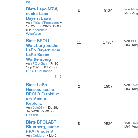
zei
Biete Lapo NRW,
von
Miri
8
6136
suche Lapo
Mi 5. Au
Bayern/Bawü
von
Miriam Teunissen
»
So 25. Jan 2026, 15:00
» in
Nordrhein-
Westfalen
Biete BPOLI
von
POL
11
17554
Würzburg Suche
Di 4. Au
LaPo Bayern oder
LaPo Baden
Württemberg
von
POL-San
»
Fr 26.
Sep 2025, 16:12
» in
BPOLD München
1
2
Biete LaPo
von
Jojo
2
1807
Hessen, suche
Di 4. Au
BPOLD Frankfurt
am Main o.
Koblenz
von
Jojo96x
»
Do 16.
Jul 2026, 22:40
» in
Hessen
Biete BPOLABT
von
Taus
5
2530
Blumberg, suche
Di 4. Aug
FRA IV oder V
von
Colabrot
»
Mo 9.