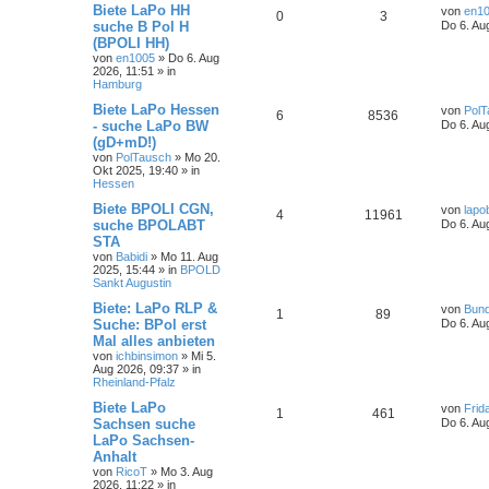
Biete LaPo HH
von
en1
0
3
suche B Pol H
Do 6. Au
(BPOLI HH)
von
en1005
»
Do 6. Aug
2026, 11:51
» in
Hamburg
Biete LaPo Hessen
von
PolT
6
8536
- suche LaPo BW
Do 6. Au
(gD+mD!)
von
PolTausch
»
Mo 20.
Okt 2025, 19:40
» in
Hessen
Biete BPOLI CGN,
von
lapo
4
11961
suche BPOLABT
Do 6. Au
STA
von
Babidi
»
Mo 11. Aug
2025, 15:44
» in
BPOLD
Sankt Augustin
Biete: LaPo RLP &
von
Bun
1
89
Suche: BPol erst
Do 6. Au
Mal alles anbieten
von
ichbinsimon
»
Mi 5.
Aug 2026, 09:37
» in
Rheinland-Pfalz
Biete LaPo
von
Frid
1
461
Sachsen suche
Do 6. Au
LaPo Sachsen-
Anhalt
von
RicoT
»
Mo 3. Aug
2026, 11:22
» in