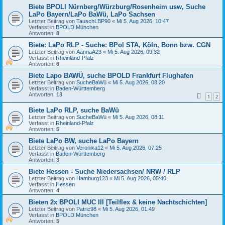
Biete BPOLI Nürnberg/Würzburg/Rosenheim usw, Suche
LaPo Bayern/LaPo BaWü, LaPo Sachsen
Letzter Beitrag von
TauschLBP90
«
Mi 5. Aug 2026, 10:47
Verfasst in
BPOLD München
Antworten:
8
Biete: LaPo RLP - Suche: BPol STA, Köln, Bonn bzw. CGN
Letzter Beitrag von
AannaA23
«
Mi 5. Aug 2026, 09:32
Verfasst in
Rheinland-Pfalz
Antworten:
6
Biete Lapo BAWÜ, suche BPOLD Frankfurt Flughafen
Letzter Beitrag von
SucheBaWü
«
Mi 5. Aug 2026, 08:20
Verfasst in
Baden-Württemberg
Antworten:
13
1
2
Biete LaPo RLP, suche BaWü
Letzter Beitrag von
SucheBaWü
«
Mi 5. Aug 2026, 08:11
Verfasst in
Rheinland-Pfalz
Antworten:
5
Biete LaPo BW, suche LaPo Bayern
Letzter Beitrag von
Veronika12
«
Mi 5. Aug 2026, 07:25
Verfasst in
Baden-Württemberg
Antworten:
3
Biete Hessen - Suche Niedersachsen/ NRW / RLP
Letzter Beitrag von
Hamburg123
«
Mi 5. Aug 2026, 05:40
Verfasst in
Hessen
Antworten:
4
Bieten 2x BPOLI MUC III [Teilflex & keine Nachtschichten]
Letzter Beitrag von
Patric98
«
Mi 5. Aug 2026, 01:49
Verfasst in
BPOLD München
Antworten:
5