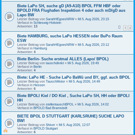
Biete LaPo SH, suche gD (A9-A10) BPOL FFM HBF oder
BPOLD FRA Flughafen Inspektion 4 oder auch mD/gD aus
Lapo BW
Letzter Beitrag von
SarahHEgoesNRW
«
Mi 5. Aug 2026, 23:15
Verfasst in
Schleswig-Holstein
Antworten:
13
1
2
Biete HAMBURG, suche LaPo HESSEN oder BuPo Raum
ESW
Letzter Beitrag von
SarahHEgoesNRW
«
Mi 5. Aug 2026, 23:12
Verfasst in
Hamburg
Antworten:
4
Biete Berlin- Suche erstmal ALLES (Lapo/ BPOL)
Letzter Beitrag von
tauschdirekt
«
Mi 5. Aug 2026, 19:49
Verfasst in
Berlin
Antworten:
4
Biete: LaPo HE - Suche LaPo BaWü und BY, ggf. auch BPOL
Letzter Beitrag von
TauschMotor
«
Mi 5. Aug 2026, 14:49
Verfasst in
Hessen
Antworten:
6
Biete BPOLI Kiel / DO Kiel , Suche LaPo SH, HH oder BPOLI
HH
Letzter Beitrag von
stellentauschBPOL
«
Mi 5. Aug 2026, 14:02
Verfasst in
BPOLD Bad Bramstedt
BIETE BPOL D STUTTGART (KARLSRUHE) SUCHE LAPO
BW!
Letzter Beitrag von
Shiver
«
Mi 5. Aug 2026, 12:07
Verfasst in
BPOLD Stuttgart
Antworten:
6