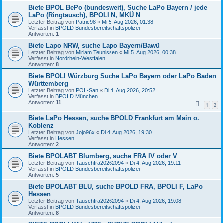
Biete BPOL BePo (bundesweit), Suche LaPo Bayern / jede
LaPo (Ringtausch), BPOLI N, MKÜ N
Letzter Beitrag von
Patric98
«
Mi 5. Aug 2026, 01:38
Verfasst in
BPOLD Bundesbereitschaftspolizei
Antworten:
1
Biete Lapo NRW, suche Lapo Bayern/Bawü
Letzter Beitrag von
Miriam Teunissen
«
Mi 5. Aug 2026, 00:38
Verfasst in
Nordrhein-Westfalen
Antworten:
8
Biete BPOLI Würzburg Suche LaPo Bayern oder LaPo Baden
Württemberg
Letzter Beitrag von
POL-San
«
Di 4. Aug 2026, 20:52
Verfasst in
BPOLD München
Antworten:
11
1
2
Biete LaPo Hessen, suche BPOLD Frankfurt am Main o.
Koblenz
Letzter Beitrag von
Jojo96x
«
Di 4. Aug 2026, 19:30
Verfasst in
Hessen
Antworten:
2
Biete BPOLABT Blumberg, suche FRA IV oder V
Letzter Beitrag von
Tauschfra20262094
«
Di 4. Aug 2026, 19:11
Verfasst in
BPOLD Bundesbereitschaftspolizei
Antworten:
5
Biete BPOLABT BLU, suche BPOLD FRA, BPOLI F, LaPo
Hessen
Letzter Beitrag von
Tauschfra20262094
«
Di 4. Aug 2026, 19:08
Verfasst in
BPOLD Bundesbereitschaftspolizei
Antworten:
8