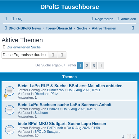
DPolG Tauschbörse
FAQ
Registrieren
Anmelden
S
DPolG-BPolG News
Foren-Übersicht
Suche
Aktive Themen
u
Aktive Themen
c
Zur erweiterten Suche
h
Suche
Erweiterte Suche
e
1
2
3
Nächste
Die Suche ergab 67 Treffer
Themen
Biete: LaPo RLP & Suche: BPol erst Mal alles anbieten
Letzter Beitrag von
Bundesrob
«
Do 6. Aug 2026, 07:11
Verfasst in
Rheinland-Pfalz
Antworten:
1
Biete LaPo Sachsen suche LaPo Sachsen-Anhalt
Letzter Beitrag von
Frida20
«
Do 6. Aug 2026, 03:18
Verfasst in
Sachsen
Antworten:
1
biete BPol MKÜ Stuttgart, Suche Lapo Hessen
Letzter Beitrag von
PolTausch
«
Do 6. Aug 2026, 01:59
Verfasst in
BPOLD Stuttgart
Antworten:
10
1
2