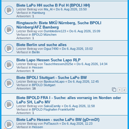
Biete LaPo HH suche B Pol H (BPOLI HH)
Letzter Beitrag von
Ma_Al
«
Do 6. Aug 2026, 15:50
Verfasst in
Hamburg
Antworten:
1
Ringtausch: Biete MKÜ Nürnberg, Suche BPOLI
Nürnberg/AFZ Bamberg
Letzter Beitrag von
Dumbledore123
«
Do 6. Aug 2026, 15:09
Verfasst in
BPOLD München
Antworten:
1
Biete Berlin und suche alles
Letzter Beitrag von
Oguz7490
«
Do 6. Aug 2026, 15:02
Verfasst in
Berlin
Biete Lapo Hessen Suche Lapo RLP
Letzter Beitrag von
Tauschhessen2025e
«
Do 6. Aug 2026, 14:34
Verfasst in
Hessen
Antworten:
9
Biete BPOLI Stuttgart - Suche LaPo BW
Letzter Beitrag von
BpolsuchtLapo
«
Do 6. Aug 2026, 12:45
Verfasst in
BPOLD Stuttgart
Antworten:
16
1
2
Biete BPOLD FRA I - Suche: alles vorranig im Norden oder
LaPo SH, LaPo MV
Letzter Beitrag von
SakulZamliy
«
Do 6. Aug 2026, 11:58
Verfasst in
BPOLD Flughafen Frankfurt/M
Antworten:
1
Biete LaPo Hessen - suche LaPo BW (gD+mD!)
Letzter Beitrag von
PolTausch
«
Do 6. Aug 2026, 11:23
Verfasst in
Hessen