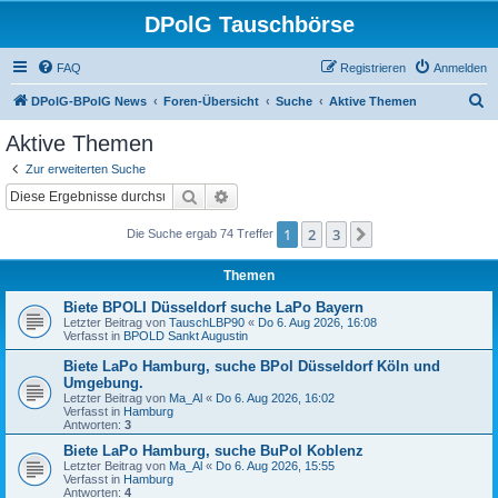
DPolG Tauschbörse
FAQ
Registrieren
Anmelden
S
DPolG-BPolG News
Foren-Übersicht
Suche
Aktive Themen
u
Aktive Themen
c
Zur erweiterten Suche
h
Suche
Erweiterte Suche
e
1
2
3
Nächste
Die Suche ergab 74 Treffer
Themen
Biete BPOLI Düsseldorf suche LaPo Bayern
Letzter Beitrag von
TauschLBP90
«
Do 6. Aug 2026, 16:08
Verfasst in
BPOLD Sankt Augustin
Biete LaPo Hamburg, suche BPol Düsseldorf Köln und
Umgebung.
Letzter Beitrag von
Ma_Al
«
Do 6. Aug 2026, 16:02
Verfasst in
Hamburg
Antworten:
3
Biete LaPo Hamburg, suche BuPol Koblenz
Letzter Beitrag von
Ma_Al
«
Do 6. Aug 2026, 15:55
Verfasst in
Hamburg
Antworten:
4