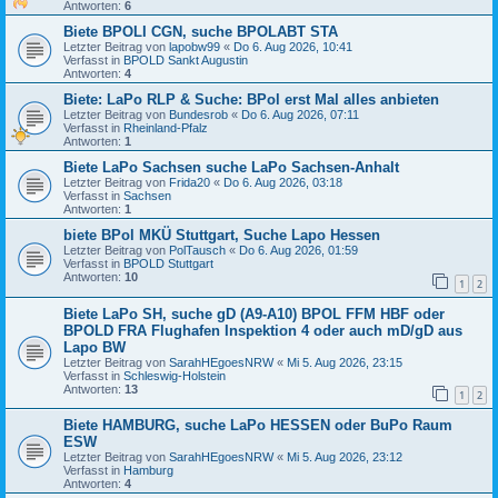
Antworten:
6
Biete BPOLI CGN, suche BPOLABT STA
Letzter Beitrag von
lapobw99
«
Do 6. Aug 2026, 10:41
Verfasst in
BPOLD Sankt Augustin
Antworten:
4
Biete: LaPo RLP & Suche: BPol erst Mal alles anbieten
Letzter Beitrag von
Bundesrob
«
Do 6. Aug 2026, 07:11
Verfasst in
Rheinland-Pfalz
Antworten:
1
Biete LaPo Sachsen suche LaPo Sachsen-Anhalt
Letzter Beitrag von
Frida20
«
Do 6. Aug 2026, 03:18
Verfasst in
Sachsen
Antworten:
1
biete BPol MKÜ Stuttgart, Suche Lapo Hessen
Letzter Beitrag von
PolTausch
«
Do 6. Aug 2026, 01:59
Verfasst in
BPOLD Stuttgart
Antworten:
10
1
2
Biete LaPo SH, suche gD (A9-A10) BPOL FFM HBF oder
BPOLD FRA Flughafen Inspektion 4 oder auch mD/gD aus
Lapo BW
Letzter Beitrag von
SarahHEgoesNRW
«
Mi 5. Aug 2026, 23:15
Verfasst in
Schleswig-Holstein
Antworten:
13
1
2
Biete HAMBURG, suche LaPo HESSEN oder BuPo Raum
ESW
Letzter Beitrag von
SarahHEgoesNRW
«
Mi 5. Aug 2026, 23:12
Verfasst in
Hamburg
Antworten:
4