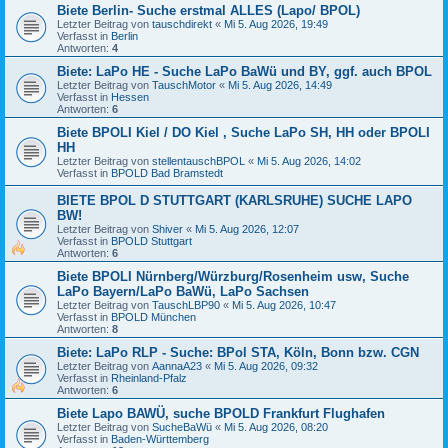
Biete Berlin- Suche erstmal ALLES (Lapo/ BPOL)
Letzter Beitrag von
tauschdirekt
«
Mi 5. Aug 2026, 19:49
Verfasst in
Berlin
Antworten:
4
Biete: LaPo HE - Suche LaPo BaWü und BY, ggf. auch BPOL
Letzter Beitrag von
TauschMotor
«
Mi 5. Aug 2026, 14:49
Verfasst in
Hessen
Antworten:
6
Biete BPOLI Kiel / DO Kiel , Suche LaPo SH, HH oder BPOLI
HH
Letzter Beitrag von
stellentauschBPOL
«
Mi 5. Aug 2026, 14:02
Verfasst in
BPOLD Bad Bramstedt
BIETE BPOL D STUTTGART (KARLSRUHE) SUCHE LAPO
BW!
Letzter Beitrag von
Shiver
«
Mi 5. Aug 2026, 12:07
Verfasst in
BPOLD Stuttgart
Antworten:
6
Biete BPOLI Nürnberg/Würzburg/Rosenheim usw, Suche
LaPo Bayern/LaPo BaWü, LaPo Sachsen
Letzter Beitrag von
TauschLBP90
«
Mi 5. Aug 2026, 10:47
Verfasst in
BPOLD München
Antworten:
8
Biete: LaPo RLP - Suche: BPol STA, Köln, Bonn bzw. CGN
Letzter Beitrag von
AannaA23
«
Mi 5. Aug 2026, 09:32
Verfasst in
Rheinland-Pfalz
Antworten:
6
Biete Lapo BAWÜ, suche BPOLD Frankfurt Flughafen
Letzter Beitrag von
SucheBaWü
«
Mi 5. Aug 2026, 08:20
Verfasst in
Baden-Württemberg